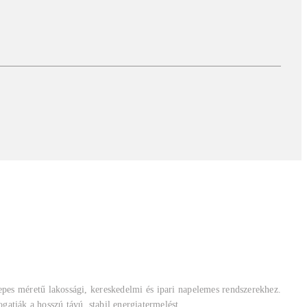
zepes méretű lakossági, kereskedelmi és ipari napelemes rendszerekhez.
atják a hosszú távú, stabil energiatermelést.