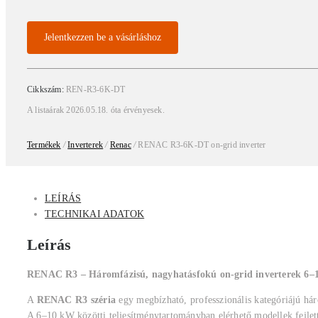
Jelentkezzen be a vásárláshoz
Cikkszám:
REN-R3-6K-DT
A listaárak 2026.05.18. óta érvényesek.
Termékek
/
Inverterek
/
Renac
/
RENAC R3-6K-DT on-grid inverter
LEÍRÁS
TECHNIKAI ADATOK
Leírás
RENAC R3 – Háromfázisú, nagyhatásfokú on-grid inverterek 6–10
A
RENAC R3 széria
egy megbízható, professzionális kategóriájú háro
A 6–10 kW közötti teljesítménytartományban elérhető modellek fejlett