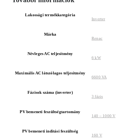
Lakossági termékkategória
Inverter
Márka
Renac
Névleges AC teljesítmény
6 kW
Maximális AC látszólagos teljesítmény
6600 VA
Fázisok száma (inverter)
3 fázis
PV bemeneti feszültségtartomány
140 – 1000 V
PV bemeneti indítási feszültség
160 V