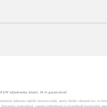
 kW teljesítmény között, 10 év garanciával!
mfázisú hálózatra tápláló invertercsalád, amely ideális választás kis- és kö
 biztonsági funkciókkal, csendes működéssel és kiemelkedő hatásfokkal támog