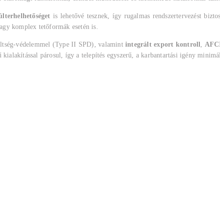
lterhelhetőséget
is lehetővé tesznek, így rugalmas rendszertervezést bizto
agy komplex tetőformák esetén is.
zültség-védelemmel (Type II SPD), valamint
integrált export kontroll
,
AFCI
kialakítással párosul, így a telepítés egyszerű, a karbantartási igény minimál