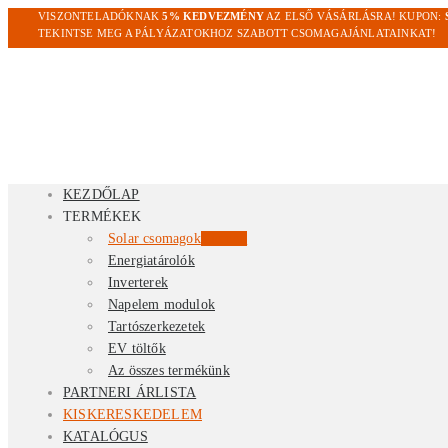
VISZONTELADÓKNAK
5% KEDVEZMÉNY
AZ ELSŐ VÁSÁRLÁSRA! KUPON:
TEKINTSE MEG A PÁLYÁZATOKHOZ SZABOTT CSOMAGAJÁNLATAINKAT!
KEZDŐLAP
TERMÉKEK
Solar csomagok
Kiemelt
Energiatárolók
Inverterek
Napelem modulok
Tartószerkezetek
EV töltők
Az összes termékünk
PARTNERI ÁRLISTA
KISKERESKEDELEM
KATALÓGUS