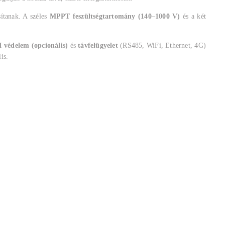
sítanak. A széles
MPPT feszültségtartomány (140–1000 V)
és a két
 védelem (opcionális)
és
távfelügyelet
(RS485, WiFi, Ethernet, 4G)
is.