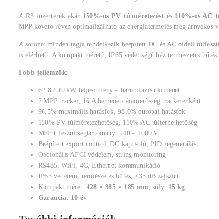
A R3 inverterek akár
150%-os PV túlméretezést
és
110%-os AC tú
MPP követő révén optimalizálható az energiatermelés még árnyékos v
A sorozat minden tagja rendelkezik beépített DC és AC oldali túlfes
is elérhető. A kompakt méretű, IP65 védettségű ház természetes hűtésű 
Főbb jellemzők:
6 / 8 / 10 kW teljesítmény – háromfázisú kimenet
2 MPP tracker, 16 A bemeneti áramerősség trackerenként
98,5% maximális hatásfok, 98,0% európai hatásfok
150% PV túlméretezhetőség, 110% AC túlterhelhetőség
MPPT feszültségtartomány: 140 – 1000 V
Beépített export control, DC kapcsoló, PID regenerálás
Opcionális AFCI védelem, string monitoring
RS485, WiFi, 4G, Ethernet kommunikáció
IP65 védelem, természetes hűtés, <35 dB zajszint
Kompakt méret:
428 × 385 × 185 mm
, súly:
15 kg
Garancia: 10 év
További információk