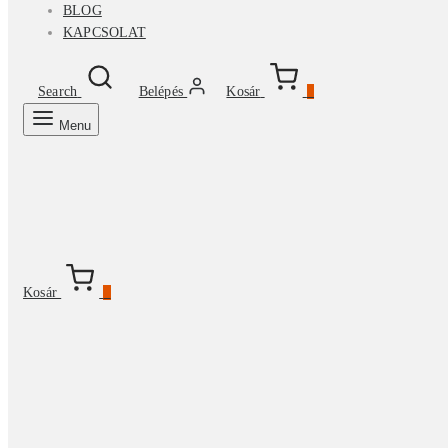
BLOG
KAPCSOLAT
Search
Belépés
Kosár
0
Menu
Kosár
0