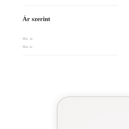
Ár szerint
Min. ár:
Max ár: