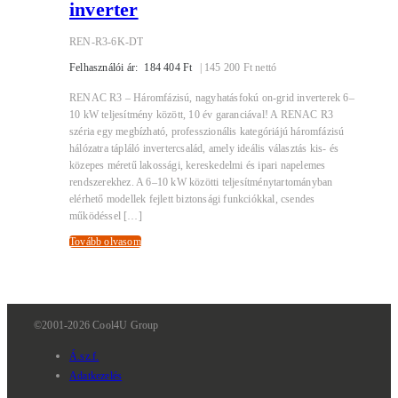
inverter
REN-R3-6K-DT
Felhasználói ár:
184 404
Ft
|
145 200
Ft
nettó
RENAC R3 – Háromfázisú, nagyhatásfokú on-grid inverterek 6–
10 kW teljesítmény között, 10 év garanciával! A RENAC R3
széria egy megbízható, professzionális kategóriájú háromfázisú
hálózatra tápláló invertercsalád, amely ideális választás kis- és
közepes méretű lakossági, kereskedelmi és ipari napelemes
rendszerekhez. A 6–10 kW közötti teljesítménytartományban
elérhető modellek fejlett biztonsági funkciókkal, csendes
működéssel […]
Tovább olvasom
©2001-2026 Cool4U Group
Á.sz.f.
Adatkezelés