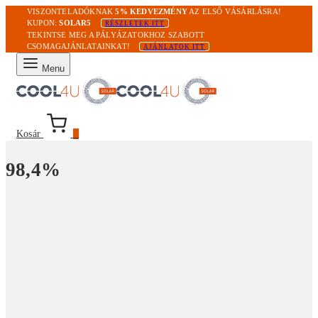
VISZONTELADÓKNAK
5% KEDVEZMÉNY
AZ ELSŐ VÁSÁRLÁSRA!
KUPON:
SOLAR5
RÉSZLETEK ITT
TEKINTSE MEG A PÁLYÁZATOKHOZ SZABOTT
CSOMAGAJÁNLATAINKAT!
AJÁNLATOK ITT
Menu
Kosár
0
98,4%