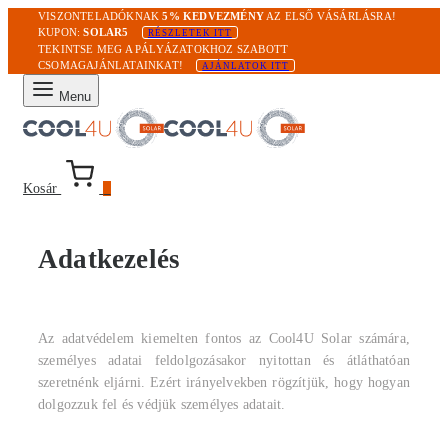
VISZONTELADÓKNAK
5% KEDVEZMÉNY
AZ ELSŐ VÁSÁRLÁSRA!
KUPON:
SOLAR5
RÉSZLETEK ITT
TEKINTSE MEG A PÁLYÁZATOKHOZ SZABOTT
CSOMAGAJÁNLATAINKAT!
AJÁNLATOK ITT
Menu
Kosár
0
Adatkezelés
Az adatvédelem kiemelten fontos az Cool4U Solar számára,
személyes adatai feldolgozásakor nyitottan és átláthatóan
szeretnénk eljárni. Ezért irányelvekben rögzítjük, hogy hogyan
dolgozzuk fel és védjük személyes adatait.