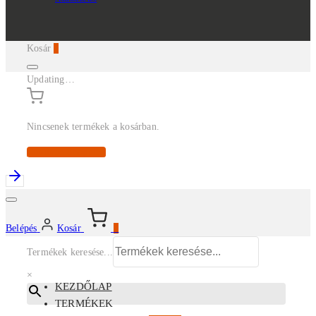
Kosár
0
Updating…
Nincsenek termékek a kosárban.
Continue Shopping
Belépés
Kosár
0
Termékek keresése...
×
KEZDŐLAP
TERMÉKEK