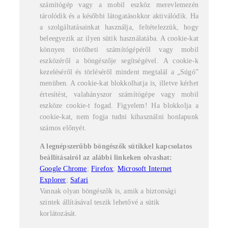
számítógép vagy a mobil eszköz merevlemezén
tárolódik és a későbbi látogatásokkor aktiválódik. Ha
a szolgáltatásainkat használja, feltételezzük, hogy
beleegyezik az ilyen sütik használatába. A cookie-kat
könnyen törölheti számítógépéről vagy mobil
eszközéről a böngészője segítségével. A cookie-k
kezeléséről és törléséről mindent megtalál a „Súgó”
menüben. A cookie-kat blokkolhatja is, illetve kérhet
értesítést, valahányszor számítógépe vagy mobil
eszköze cookie-t fogad. Figyelem! Ha blokkolja a
cookie-kat, nem fogja tudni kihasználni honlapunk
számos előnyét.
A legnépszerűbb böngészők sütikkel kapcsolatos
beállításairól az alábbi linkeken olvashat:
Google Chrome
;
Firefox
;
Microsoft Internet
Explorer
;
Safari
Vannak olyan böngészők is, amik a biztonsági
szintek állításával teszik lehetővé a sütik
korlátozását.