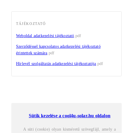
TÁJÉKOZTATÓ
Weboldal adatkezelési tájékoztató
.pdf
Szerződéssel kapcsolatos adatkezelési tájékoztató
érintettek számára
.pdf
Hírlevél szolgáltatás adatkezelési tájékoztatója
.pdf
Sütik kezelése a cool4u-solar.hu oldalon
A süti (cookie) olyan kisméretű szövegfájl, amely a