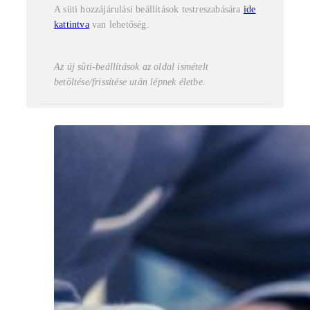
A süti hozzájárulási beállítások testreszabására
ide
kattintva
van lehetőség.
Az új süti-beállítások az oldal ismételt
betöltése/frissítése után lépnek életbe.