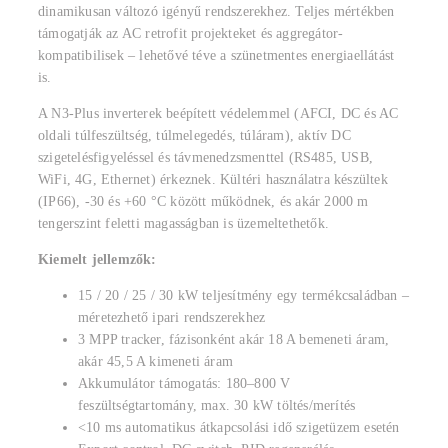
dinamikusan változó igényű rendszerekhez. Teljes mértékben
támogatják az AC retrofit projekteket és aggregátor-
kompatibilisek – lehetővé téve a szünetmentes energiaellátást
is.
A N3-Plus inverterek beépített védelemmel (AFCI, DC és AC
oldali túlfeszültség, túlmelegedés, túláram), aktív DC
szigetelésfigyeléssel és távmenedzsmenttel (RS485, USB,
WiFi, 4G, Ethernet) érkeznek. Kültéri használatra készültek
(IP66), -30 és +60 °C között működnek, és akár 2000 m
tengerszint feletti magasságban is üzemeltethetők.
Kiemelt jellemzők:
15 / 20 / 25 / 30 kW teljesítmény egy termékcsaládban –
méretezhető ipari rendszerekhez
3 MPP tracker, fázisonként akár 18 A bemeneti áram,
akár 45,5 A kimeneti áram
Akkumulátor támogatás: 180–800 V
feszültségtartomány, max. 30 kW töltés/merítés
<10 ms automatikus átkapcsolási idő szigetüzem esetén