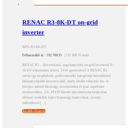
RENAC R3-8K-DT on-grid
inverter
REN-R3-8K-DT
Felhasználói ár:
192 786
Ft
|
151 800
Ft
nettó
RENAC R3 – Háromfázisú, nagyhatásfokú on-grid inverterek 6–
10 kW teljesítmény között, 10 év garanciával! A RENAC R3
széria egy megbízható, professzionális kategóriájú háromfázisú
hálózatra tápláló invertercsalád, amely ideális választás kis- és
közepes méretű lakossági, kereskedelmi és ipari napelemes
rendszerekhez. A 6–10 kW közötti teljesítménytartományban
elérhető modellek fejlett biztonsági funkciókkal, csendes
működéssel […]
Tovább olvasom