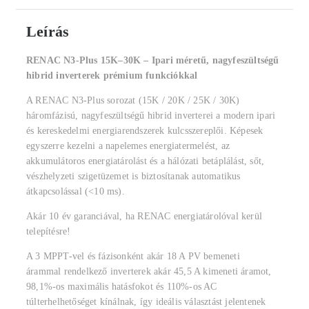
Leírás
RENAC N3-Plus 15K–30K – Ipari méretű, nagyfeszültségű
hibrid inverterek prémium funkciókkal
A RENAC N3-Plus sorozat (15K / 20K / 25K / 30K)
háromfázisú, nagyfeszültségű hibrid inverterei a modern ipari
és kereskedelmi energiarendszerek kulcsszereplői. Képesek
egyszerre kezelni a napelemes energiatermelést, az
akkumulátoros energiatárolást és a hálózati betáplálást, sőt,
vészhelyzeti szigetüzemet is biztosítanak automatikus
átkapcsolással (<10 ms).
Akár 10 év garanciával, ha RENAC energiatárolóval kerül
telepítésre!
A 3 MPPT-vel és fázisonként akár 18 A PV bemeneti
árammal rendelkező inverterek akár 45,5 A kimeneti áramot,
98,1%-os maximális hatásfokot és 110%-os AC
túlterhelhetőséget kínálnak, így ideális választást jelentenek