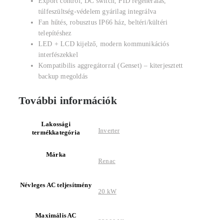
Export control, DC switch, PID regenerálás,
túlfeszültség-védelem gyárilag integrálva
Fan hűtés, robusztus IP66 ház, beltéri/kültéri
telepítéshez
LED + LCD kijelző, modern kommunikációs
interfészekkel
Kompatibilis aggregátorral (Genset) – kiterjesztett
backup megoldás
További információk
Lakossági
Inverter
termékkategória
Márka
Renac
Névleges AC teljesítmény
20 kW
Maximális AC