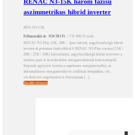
RENAC N3-15K három fázisú
aszimmetrikus hibrid inverter
REN-N3-15K
Felhasználói ár:
934 593
Ft
|
735 900
Ft
nettó
RENAC N3-Plus 15K–30K – Ipari méretű, nagyfeszültségű hibrid
inverterek prémium funkciókkal A RENAC N3-Plus sorozat (15K /
20K / 25K / 30K) háromfázisú, nagyfeszültségű hibrid inverterei a
modern ipari és kereskedelmi energiarendszerek kulcsszereplői.
Képesek egyszerre kezelni a napelemes energiatermelést, az
akkumulátoros energiatárolást és a hálózati betáplálást, sőt,
vészhelyzeti szigetüzemet is biztosítanak [...]
Tovább olvasom