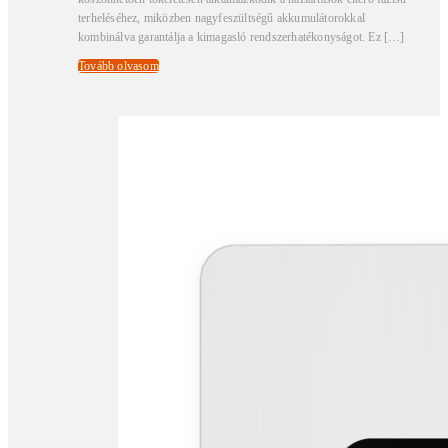
terheléséhez, miközben nagyfeszültségű akkumulátorokkal
kombinálva garantálja a kimagasló rendszerhatékonyságot. Ez […]
Tovább olvasom