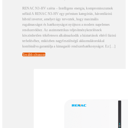
RENAC N3-HV széria – Intelligens energia, kompromisszumok
nélkül A RENAC N3-HV egy prémium kategóriás, háromfázisú
hibrid inverter, amelyet úgy terveztek, hogy maximális
rugalmasságot és hatékonyságot nyújtson a modern napelemes
rendszerekhez. Az aszimmetrikus teljesítménykezelésnek
köszönhetően tökéletesen alkalmazkodik a háztartások eltérő fázisú
terheléséhez, miközben nagyfeszültségű akkumulátorokkal
kombinálva garantálja a kimagasló rendszerhatékonyságot. Ez […]
Tovább olvasom