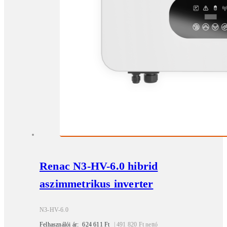
Renac N3-HV-6.0 hibrid
aszimmetrikus inverter
N3-HV-6.0
Felhasználói ár:
624 611
Ft
|
491 820
Ft
nettó