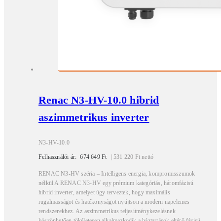
Renac N3-HV-10.0 hibrid
aszimmetrikus inverter
N3-HV-10.0
Felhasználói ár:
674 649
Ft
|
531 220
Ft
nettó
RENAC N3-HV széria – Intelligens energia, kompromisszumok
nélkül A RENAC N3-HV egy prémium kategóriás, háromfázisú
hibrid inverter, amelyet úgy terveztek, hogy maximális
rugalmasságot és hatékonyságot nyújtson a modern napelemes
rendszerekhez. Az aszimmetrikus teljesítménykezelésnek
köszönhetően tökéletesen alkalmazkodik a háztartások eltérő fázisú