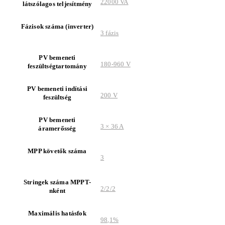
22000 VA
látszólagos teljesítmény
Fázisok száma (inverter)
3 fázis
PV bemeneti
180-960 V
feszültségtartomány
PV bemeneti indítási
200 V
feszültség
PV bemeneti
3 × 36 A
áramerősség
MPP követők száma
3
Stringek száma MPPT-
2/2/2
nként
Maximális hatásfok
98,1%