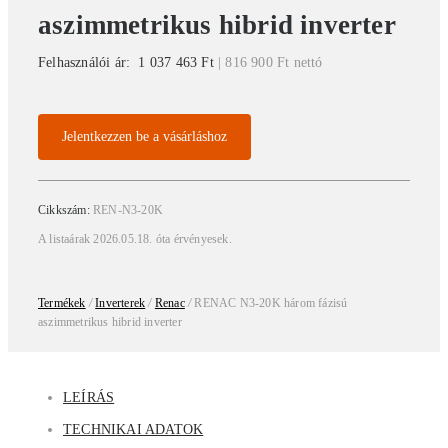
aszimmetrikus hibrid inverter
Felhasználói ár:
1 037 463
Ft
|
816 900
Ft
nettó
Jelentkezzen be a vásárláshoz
Cikkszám:
REN-N3-20K
A listaárak 2026.05.18. óta érvényesek.
Termékek
/
Inverterek
/
Renac
/
RENAC N3-20K három fázisú
aszimmetrikus hibrid inverter
LEÍRÁS
TECHNIKAI ADATOK