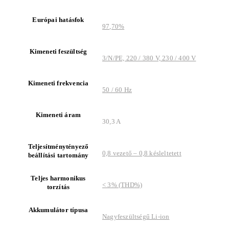
Európai hatásfok
97,70%
Kimeneti feszültség
3/N/PE, 220 / 380 V, 230 / 400 V
Kimeneti frekvencia
50 / 60 Hz
Kimeneti áram
30,3 A
Teljesítménytényező
0,8 vezető – 0,8 késleltetett
beállítási tartomány
Teljes harmonikus
< 3% (THD%)
torzítás
Akkumulátor típusa
Nagyfeszültségű Li-ion