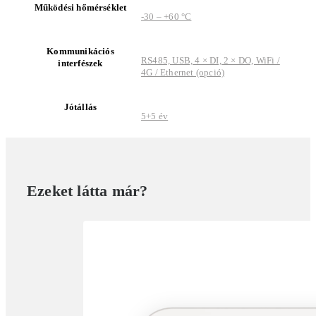
Működési hőmérséklet
-30 – +60 °C
Kommunikációs
RS485, USB, 4 × DI, 2 × DO, WiFi /
interfészek
4G / Ethernet (opció)
Jótállás
5+5 év
Ezeket látta már?