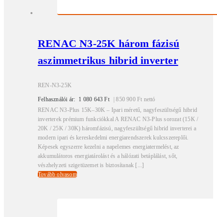
RENAC N3-25K három fázisú
aszimmetrikus hibrid inverter
REN-N3-25K
Felhasználói ár:
1 080 643
Ft
|
850 900
Ft
nettó
RENAC N3-Plus 15K–30K – Ipari méretű, nagyfeszültségű hibrid
inverterek prémium funkciókkal A RENAC N3-Plus sorozat (15K /
20K / 25K / 30K) háromfázisú, nagyfeszültségű hibrid inverterei a
modern ipari és kereskedelmi energiarendszerek kulcsszereplői.
Képesek egyszerre kezelni a napelemes energiatermelést, az
akkumulátoros energiatárolást és a hálózati betáplálást, sőt,
vészhelyzeti szigetüzemet is biztosítanak [...]
Tovább olvasom