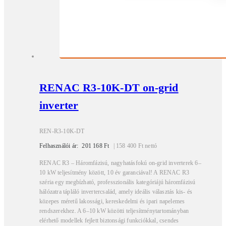
RENAC R3-10K-DT on-grid
inverter
REN-R3-10K-DT
Felhasználói ár:
201 168
Ft
|
158 400
Ft
nettó
RENAC R3 – Háromfázisú, nagyhatásfokú on-grid inverterek 6–
10 kW teljesítmény között, 10 év garanciával! A RENAC R3
széria egy megbízható, professzionális kategóriájú háromfázisú
hálózatra tápláló invertercsalád, amely ideális választás kis- és
közepes méretű lakossági, kereskedelmi és ipari napelemes
rendszerekhez. A 6–10 kW közötti teljesítménytartományban
elérhető modellek fejlett biztonsági funkciókkal, csendes