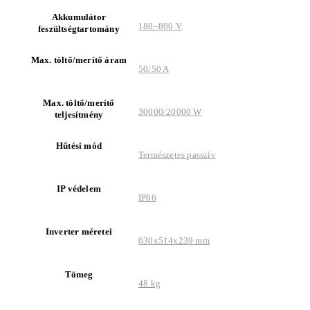
Akkumulátor
180–800 V
feszültségtartomány
Max. töltő/merítő áram
50/50 A
Max. töltő/merítő
30000/20000 W
teljesítmény
Hűtési mód
Természetes passzív
IP védelem
IP66
Inverter méretei
630x514x239 mm
Tömeg
48 kg