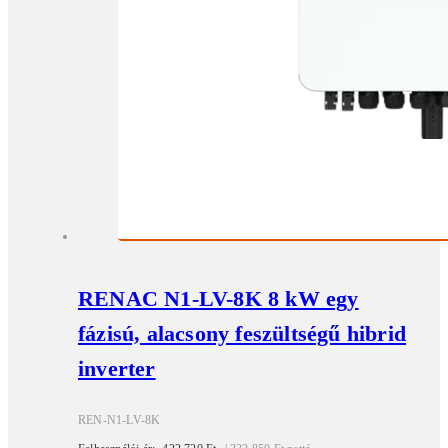
RENAC N1-LV-8K 8 kW egy
fázisú, alacsony feszültségű hibrid
inverter
REN-N1-LV-8K