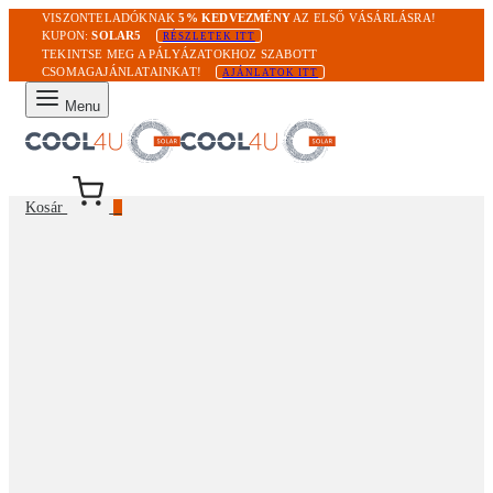
VISZONTELADÓKNAK
5% KEDVEZMÉNY
AZ ELSŐ VÁSÁRLÁSRA!
KUPON:
SOLAR5
RÉSZLETEK ITT
TEKINTSE MEG A PÁLYÁZATOKHOZ SZABOTT
CSOMAGAJÁNLATAINKAT!
AJÁNLATOK ITT
Menu
Kosár
0