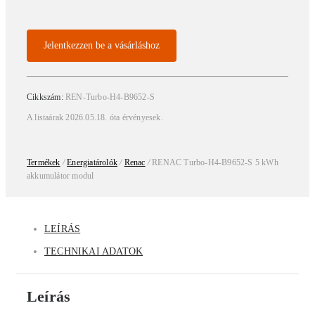
Jelentkezzen be a vásárláshoz
Cikkszám:
REN-Turbo-H4-B9652-S
A listaárak 2026.05.18. óta érvényesek.
Termékek
/
Energiatárolók
/
Renac
/
RENAC Turbo-H4-B9652-S 5 kWh
akkumulátor modul
LEÍRÁS
TECHNIKAI ADATOK
Leírás