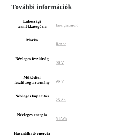
További információk
Lakossági
Energiatároló
termékkategória
Márka
Renac
Névleges feszültség
96 V
Működési
96 V
feszültségtartomány
Névleges kapacitás
25 Ah
Névleges energia
5 kWh
Használható energia