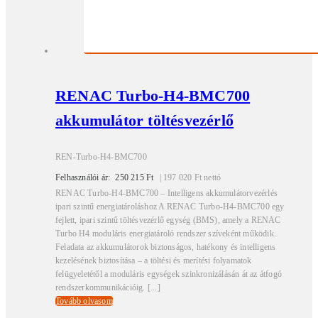
RENAC Turbo-H4-BMC700
akkumulátor töltésvezérlő
REN-Turbo-H4-BMC700
Felhasználói ár:
250 215
Ft
|
197 020
Ft
nettó
RENAC Turbo-H4-BMC700 – Intelligens akkumulátorvezérlés
ipari szintű energiatároláshoz A RENAC Turbo-H4-BMC700 egy
fejlett, ipari szintű töltésvezérlő egység (BMS), amely a RENAC
Turbo H4 moduláris energiatároló rendszer szíveként működik.
Feladata az akkumulátorok biztonságos, hatékony és intelligens
kezelésének biztosítása – a töltési és merítési folyamatok
felügyeletétől a moduláris egységek szinkronizálásán át az átfogó
rendszerkommunikációig. [...]
Tovább olvasom