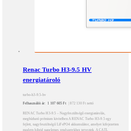
Renac Turbo H3-9.5 HV
energiatároló
turbo-h3-9.5-hv
Felhasználói ár:
1 107 605
Ft
|
872 130
Ft
nettó
RENAC Turbo H3-9.5 – Nagyfeszültségű energiatárolás,
megbízható prémium kivitelben A RENAC Turbo H3-9.5 egy
fejlett, nagyfeszültségű LiFePO4 akkumulátor, amelyet kifejezetten
modern hibrid napelemes rendszerekhez terveztek. A CATL