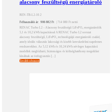
alacsony feszültségű energiatároló
REN-TB-L2-10.2
Felhasználói ár:
906 882
Ft
|
714 080
Ft
nettó
RENAC Turbo L2 – Alacsony feszültségű LiFePO₄ energiatárolók
5,1 és 10,2 kWh kapacitással A RENAC Turbo L2 sorozat
alacsony feszültségű, LiFePO₄ technológiájú energiatároló család,
amely ideális választás lakossági és kisebb kereskedelmi napelemes
rendszerekhez. Az 5,12 kWh és 10,24 kWh névleges kapacitású
modellek megbízható, biztonságos és költséghatékony megoldást
kínálnak az önfogyasztás [...]
Tovább olvasom