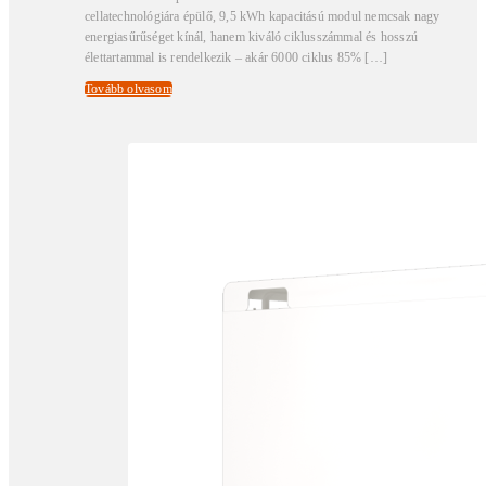
cellatechnológiára épülő, 9,5 kWh kapacitású modul nemcsak nagy
energiasűrűséget kínál, hanem kiváló ciklusszámmal és hosszú
élettartammal is rendelkezik – akár 6000 ciklus 85% […]
Tovább olvasom