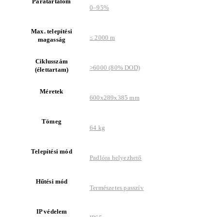
Páratartalom
0–95%
Max. telepítési
≤ 2000 m
magasság
Ciklusszám
>6000 (80% DOD)
(élettartam)
Méretek
600x289x385 mm
Tömeg
64 kg
Telepítési mód
Padlóra helyezhető
Hűtési mód
Természetes passzív
IP védelem