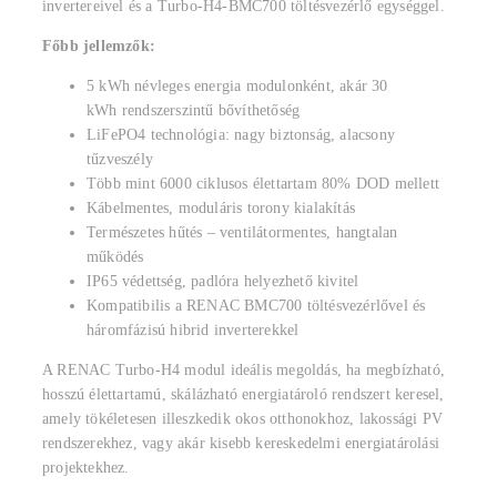
invertereivel és a Turbo-H4-BMC700 töltésvezérlő egységgel.
Főbb jellemzők:
5 kWh névleges energia modulonként, akár 30
kWh rendszerszintű bővíthetőség
LiFePO4 technológia: nagy biztonság, alacsony
tűzveszély
Több mint 6000 ciklusos élettartam 80% DOD mellett
Kábelmentes, moduláris torony kialakítás
Természetes hűtés – ventilátormentes, hangtalan
működés
IP65 védettség, padlóra helyezhető kivitel
Kompatibilis a RENAC BMC700 töltésvezérlővel és
háromfázisú hibrid inverterekkel
A RENAC Turbo-H4 modul ideális megoldás, ha megbízható,
hosszú élettartamú, skálázható energiatároló rendszert keresel,
amely tökéletesen illeszkedik okos otthonokhoz, lakossági PV
rendszerekhez, vagy akár kisebb kereskedelmi energiatárolási
projektekhez.