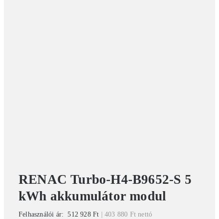
RENAC Turbo-H4-B9652-S 5
kWh akkumulátor modul
Felhasználói ár:
512 928
Ft
|
403 880
Ft
nettó