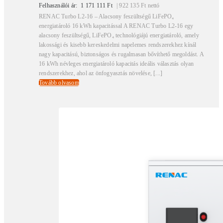
Felhasználói ár:
1 171 111
Ft
|
922 135
Ft
nettó
RENAC Turbo L2-16 – Alacsony feszültségű LiFePO₄
energiatároló 16 kWh kapacitással A RENAC Turbo L2-16 egy
alacsony feszültségű, LiFePO₄ technológiájú energiatároló, amely
lakossági és kisebb kereskedelmi napelemes rendszerekhez kínál
nagy kapacitású, biztonságos és rugalmasan bővíthető megoldást. A
16 kWh névleges energiatároló kapacitás ideális választás olyan
rendszerekhez, ahol az önfogyasztás növelése, [...]
Tovább olvasom