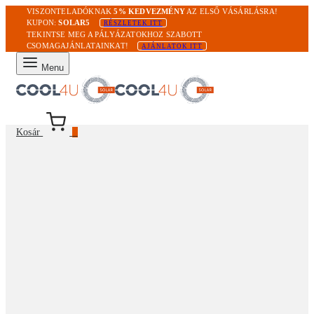
VISZONTELADÓKNAK
5% KEDVEZMÉNY
AZ ELSŐ VÁSÁRLÁSRA!
KUPON:
SOLAR5
RÉSZLETEK ITT
TEKINTSE MEG A PÁLYÁZATOKHOZ SZABOTT
CSOMAGAJÁNLATAINKAT!
AJÁNLATOK ITT
Menu
Kosár
0