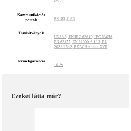
IP65
Kommunikációs
RS485, CAN
portok
Tanúsítványok
UN38.3, EN/IEC 62619, IEC 63056,
EN 62477, EN 61000-6-1/-3, EU
2023/1542, REACH Annex XVII
Termékgarancia
10 év
Ezeket látta már?