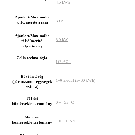
4.5 kWh
Ajánlott/Maximális
30 A
töltő/merítő áram
Ajánlott/Maximális
3.0 kW
töltő/merítő
teljesítmény
Cella technológia
LiFePO4
Bővíthetőség
1–6 modul (5–30 kWh)
(párhuzamos egységek
száma)
Töltési
0 – +55 °C
hőmérséklettartomány
Merítési
-10 – +55 °C
hőmérséklettartomány