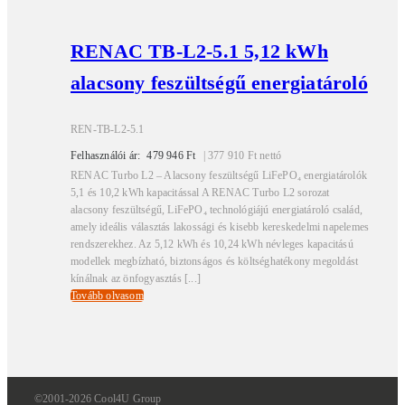
RENAC TB-L2-5.1 5,12 kWh
alacsony feszültségű energiatároló
REN-TB-L2-5.1
Felhasználói ár:
479 946
Ft
|
377 910
Ft
nettó
RENAC Turbo L2 – Alacsony feszültségű LiFePO₄ energiatárolók
5,1 és 10,2 kWh kapacitással A RENAC Turbo L2 sorozat
alacsony feszültségű, LiFePO₄ technológiájú energiatároló család,
amely ideális választás lakossági és kisebb kereskedelmi napelemes
rendszerekhez. Az 5,12 kWh és 10,24 kWh névleges kapacitású
modellek megbízható, biztonságos és költséghatékony megoldást
kínálnak az önfogyasztás [...]
Tovább olvasom
©2001-2026 Cool4U Group