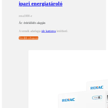
ipari energiatároló
rena1000-e
Ár: érdeklődés alapján
A termék adatlapja
ide kattintva
letölthető.
Tovább olvasom