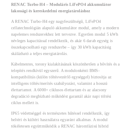
RENAC Turbo-H4 – Moduláris LiFePO4 akkumulátor
lakossági és kereskedelmi energiatároláshoz
A RENAC Turbo-H4 egy nagyfeszültségű, LiFePO4
cellatechnológián alapuló akkumulátor modul, amely a modern
napelemes rendszerekhez lett tervezve. Egyetlen modul 5 kWh
névleges kapacitással rendelkezik, és akár 6 darab egység is
összekapcsolható egy rendszerbe – így 30 kWh kapacitásig
skálázható a teljes energiatárolás.
Kábelmentes, torony kialakításának köszönhetően a bővítés és a
telepítés rendkívül egyszerű. A modulonkénti BMS-
kompatibilitás (külön töltésvezérlő egységgel) biztosítja az
intelligens töltés/merítés szabályozást, valamint a hosszú
élettartamot. A 6000+ ciklusos élettartam és az alacsony
degradáció megbízható működést garantál akár napi töltési
ciklus mellett is.
IP65 védettséggel és természetes hűtéssel rendelkezik, így
beltéri és kültéri használatra egyaránt alkalmas. A modul
tökéletesen együttműködik a RENAC háromfázisú hibrid