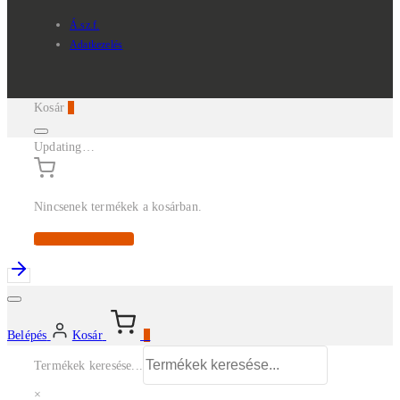
Á.sz.f.
Adatkezelés
Kosár
0
Updating…
Nincsenek termékek a kosárban.
Continue Shopping
Belépés
Kosár
0
Termékek keresése...
×