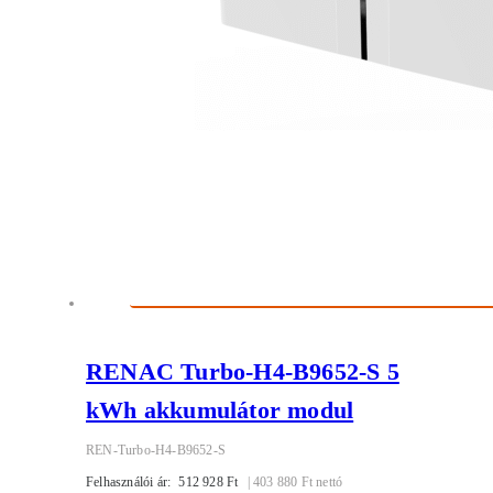
RENAC Turbo-H4-B9652-S 5
kWh akkumulátor modul
REN-Turbo-H4-B9652-S
Felhasználói ár:
512 928
Ft
|
403 880
Ft
nettó