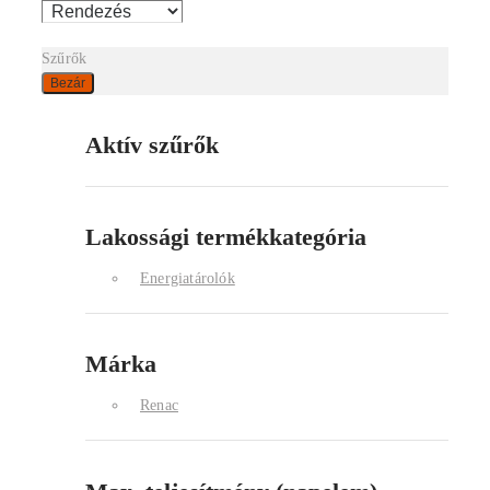
Szűrők
Bezár
Aktív szűrők
Lakossági termékkategória
Energiatárolók
Márka
Renac