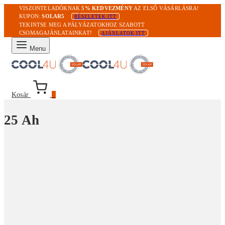
VISZONTELADÓKNAK
5% KEDVEZMÉNY
AZ ELSŐ VÁSÁRLÁSRA!
KUPON:
SOLAR5
RÉSZLETEK ITT
TEKINTSE MEG A PÁLYÁZATOKHOZ SZABOTT
CSOMAGAJÁNLATAINKAT!
AJÁNLATOK ITT
Menu
Kosár
0
25 Ah