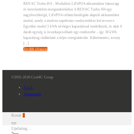
RENAC Turbo-H4 – Moduláris LiFePO4 akkumulátor lakossági
és kereskedelmi energiatároláshoz A RENAC Turbo-H4 egy
nagyfeszültségű, LiFePO4 cellatechnológián alapuló akkumulátor
modul, amely a modern napelemes rendszerekhez lett tervezve.
Egyetlen modul 5 kWh névleges kapacitással rendelkezik, és akár 6
darab egység is összekapcsolható egy rendszerbe – így 30 kWh
kapacitásig skálázható a teljes energiatárolás. Kábelmentes, torony
[...]
Tovább olvasom
©2001-2026 Cool4U Group
Á.sz.f.
Adatkezelés
Kosár
0
Updating…