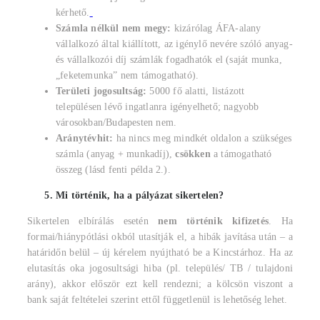
kérhető.
Számla nélkül nem megy:
kizárólag ÁFA-alany
vállalkozó által kiállított, az igénylő nevére szóló anyag-
és vállalkozói díj számlák fogadhatók el (saját munka,
„feketemunka” nem támogatható).
Területi jogosultság:
5000 fő alatti, listázott
településen lévő ingatlanra igényelhető; nagyobb
városokban/Budapesten nem.
Aránytévhit:
ha nincs meg mindkét oldalon a szükséges
számla (anyag + munkadíj),
csökken
a támogatható
összeg (lásd fenti példa 2.).
Mi történik, ha a pályázat sikertelen?
Sikertelen elbírálás esetén
nem történik kifizetés
. Ha
formai/hiánypótlási okból utasítják el, a hibák javítása után – a
határidőn belül – új kérelem nyújtható be a Kincstárhoz. Ha az
elutasítás oka jogosultsági hiba (pl. település/ TB / tulajdoni
arány), akkor először ezt kell rendezni; a kölcsön viszont a
bank saját feltételei szerint ettől függetlenül is lehetőség lehet.