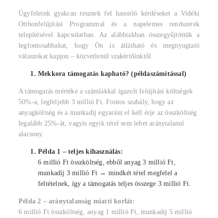
Ügyfeleink gyakran tesznek fel hasonló kérdéseket a Vidéki
Otthonfelújítási Programmal és a napelemes rendszerek
telepítésével kapcsolatban. Az alábbiakban összegyűjtöttük a
legfontosabbakat, hogy Ön is átlátható és megnyugtató
válaszokat kapjon – közvetlenül szakértőinktől.
Mekkora támogatás kapható? (példaszámítással)
A támogatás mértéke a számlákkal igazolt felújítási költségek
50%-a, legfeljebb 3 millió Ft. Fontos szabály, hogy az
anyagköltség és a munkadíj egyaránt el kell érje az összköltség
legalább 25%-át, vagyis egyik tétel sem lehet aránytalanul
alacsony.
Példa 1 – teljes kihasználás:
6 millió Ft összköltség, ebből anyag 3 millió Ft,
munkadíj 3 millió Ft → mindkét tétel megfelel a
feltételnek, így a támogatás teljes összege 3 millió Ft.
Példa 2 – aránytalanság miatti korlát:
6 millió Ft összköltség, anyag 1 millió Ft, munkadíj 5 millió