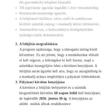
élő gyermek(ek) tulajdoni hányadát.
TB-jogviszony igazolás legalább 1 évre visszamenőleg.
Köztartozás-mentességi igazolás.
A felújításról kiállított, névre szóló és szabályosan
kitöltött számlák (anyag + munkadíj külön feltüntetve).
Amennyiben van, a kedvezményes hiteligényléshez
szükséges banki dokumentáció.
A felújítás megvalósítása
A program sajátossága, hogy a támogatás utólag kerül
kifizetésre. Ez azt jelenti, hogy a munkálatokat először
el kell végezni, a költségeket ki kell fizetni, majd a
számlákat összegyűjtve lehet a kérelmet benyújtani. A
felújítás során ügyelni kell arra, hogy az anyagköltség és
a munkadíj aránya megfeleljen a pályázati feltételeknek.
Pályázati kérelem benyújtása
A kérelmet a felújítás befejezését és a számlák
kiegyenlítését követően
60 napon belül
kell benyújtani,
de legkésőbb
2026. június 30-ig
. A benyújtásra az
alábbi módok állnak rendelkezésre: