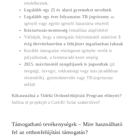
rendelkeznek,
Legalább egy 25 év alatti gyermeket nevelnek
Legalább egy éves folyamatos TB-jogviszony
az
igénylő vagy együtt igénylő házastársa részéről
Köztartozás-mentesség
fennállása alapfeltétel
Vállalják, hogy a támogatás folyósításától számított
5
évig életvitelszerűen a felújított ingatlanban laknak
Korábbi támogatást részlegesen igénybe vevők is
pályázhatnak, a fennmaradó keret erejéig
2025. márciusától
nyugdíjasok is jogosultak
(pl.
öregségi, özvegyi, rokkantsági vagy más járadékban
részesülők), gyermeknevelés vagy TB-jogviszony
nélkül.
Kihasználná a Vidéki Otthonfelújítási Program előnyeit?
Indítsa el projektjét a Cool4U Solar szakértőivel!
Támogatható tevékenységek – Mire használható
fel az otthonfelújítási támogatás?