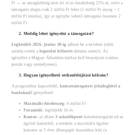
Ft → az anyagköltség nem éri el az összköltség 25%-át, ezért a
támogatás alapja csak 2 millió Ft lehet (1 millió Ft anyag + 1
millió Ft munka), így az igénybe vehető támogatás összesen 2
millió Ft.
Meddig lehet igényelni a támogatást?
Legkésőbb 2026. június 30-ig
adható be a kérelem (több
számla esetén a
legutolsó kifizetés
dátuma számít). Az
igénylést a Magyar Államkincstárhoz kell benyújtani (online,
postán vagy személyesen).
Hogyan igényelhető otthonfelújítási kölcsön?
A programhoz kapcsolódó,
kamattámogatott jelzáloghitel a
bankoknál
igényelhető:
Maximális hitelösszeg:
6 millió Ft
Futamidő:
legfeljebb 10 év
Kamat:
az állam
3 százalékpont
kamattámogatást ad az
ügyleti kamatból; a rendelet a maximális ügyleti
kamatot az 5 éves állampapír-hozamhoz köti (a