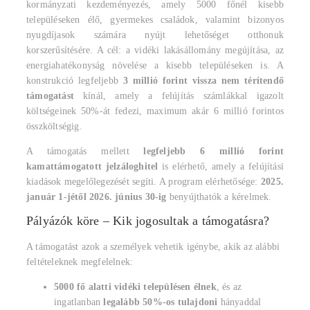
kormányzati kezdeményezés, amely 5000 főnél kisebb
településeken élő, gyermekes családok, valamint bizonyos
nyugdíjasok számára nyújt lehetőséget otthonuk
korszerűsítésére. A cél: a vidéki lakásállomány megújítása, az
energiahatékonyság növelése a kisebb településeken is. A
konstrukció legfeljebb
3 millió forint vissza nem térítendő
támogatást
kínál, amely a felújítás számlákkal igazolt
költségeinek 50%-át fedezi, maximum akár 6 millió forintos
összköltségig.
A támogatás mellett
legfeljebb 6 millió forint
kamattámogatott jelzáloghitel
is elérhető, amely a felújítási
kiadások megelőlegezését segíti. A program elérhetősége:
2025.
január 1-jétől 2026. június 30-ig
benyújthatók a kérelmek.
Pályázók köre – Kik jogosultak a támogatásra?
A támogatást azok a személyek vehetik igénybe, akik az alábbi
feltételeknek megfelelnek:
5000 fő alatti vidéki településen élnek
, és az
ingatlanban
legalább 50%-os tulajdoni
hányaddal