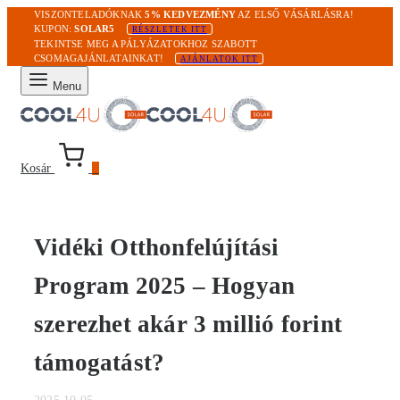
VISZONTELADÓKNAK
5% KEDVEZMÉNY
AZ ELSŐ VÁSÁRLÁSRA!
KUPON:
SOLAR5
RÉSZLETEK ITT
TEKINTSE MEG A PÁLYÁZATOKHOZ SZABOTT
CSOMAGAJÁNLATAINKAT!
AJÁNLATOK ITT
Menu
Kosár
0
Vidéki Otthonfelújítási
Program 2025 – Hogyan
szerezhet akár 3 millió forint
támogatást?