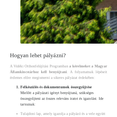
Hogyan lehet pályázni?
A Vidéki Otthonfelújítási Programban
a kérelmeket a Magyar
Államkincstárhoz kell benyújtani
. A folyamatnak lépéseit
érdemes előre megismerni a sikeres pályázat érdekében:
Felkészülés és dokumentumok összegyűjtése
Mielőtt a pályázati igényt benyújtaná, szükséges
összegyűjteni az összes releváns iratot és igazolást. Ide
tartoznak:
Tulajdoni lap, amely igazolja a pályázó és a vele együtt