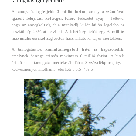
támogatás igényelhető?
A támogatás
legfeljebb 3 millió forint
, amely a
számlával
igazolt felújítási költségek felére
fedezetet nyújt – feltéve,
hogy az anyagköltség és a munkadíj külön-külön legalább az
összköltség 25%-át teszi ki. A lehetőség tehát egy
6 milliós
maximális összköltség
esetén használható ki teljes mértékben.
A támogatáshoz
kamattámogatott hitel is kapcsolódik
,
amelynek összege szintén maximum 6 millió forint. A hitelt
érintő kamattámogatás mértéke általában
3 százalékpont
, így a
kedvezményes hitelkamat elérheti a 3,5–4%-ot.