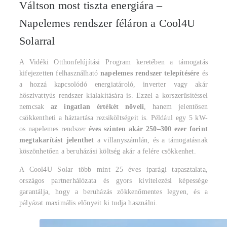
Váltson most tiszta energiára –
Napelemes rendszer féláron a Cool4U
Solarral
A Vidéki Otthonfelújítási Program keretében a támogatás
kifejezetten felhasználható
napelemes rendszer telepítésére
és
a hozzá kapcsolódó energiatároló, inverter vagy akár
hőszivattyús rendszer kialakítására is. Ezzel a korszerűsítéssel
nemcsak
az ingatlan értékét növeli
, hanem jelentősen
csökkentheti a háztartása rezsiköltségeit is. Például egy 5 kW-
os napelemes rendszer
éves szinten akár 250–300 ezer forint
megtakarítást jelenthet
a villanyszámlán, és a támogatásnak
köszönhetően a beruházási költség akár a felére csökkenhet.
A Cool4U Solar több mint 25 éves iparági tapasztalata,
országos partnerhálózata és gyors kivitelezési képessége
garantálja, hogy a beruházás zökkenőmentes legyen, és a
pályázat maximális előnyeit ki tudja használni.