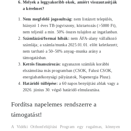
Melyek a leggyakoribb okok, amiért visszautasítják
a kérelmet?
Nem megfelelő jogosultság:
nem listázott település,
hiányzó 1 éves TB-jogviszony, köztartozás (>5000 Ft),
nem teljesül a min. 50% összes tulajdon az ingatlanban.
Számlázási/formai hibák:
nem ÁFA-alany vállalkozó
számlája; a számla/munka 2025.01.01. előtt keletkezett;
nem tartható a 50–50% anyag–munka arány a
támogatásban.
Kettős finanszírozás:
ugyanazon számlák korábbi
elszámolása más programban (CSOK, Falusi CSOK,
energiahatékonysági pályázatok, Napenergia Plusz).
Határidő túllépése:
a 60 napos benyújtási ablak vagy a
2026. június 30. végső határidő elmulasztása.
Fordítsa napelemes rendszerre a
támogatást!
A Vidéki Otthonfelújítási Program egy rugalmas, könnyen