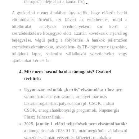
támogatás ideje alatt a kamat fix).
A gyakorlati menet általában úgy zajlik, hogy először banki
előminősítés történik, ezt követi az értékbecslés, majd a
hitelbírálat, amelynek eredményeként sor kerül a
szerződéskötésre közjegyző előtt. Ezután következik a jelzálog
bejegyzése, végül pedig a folyósítás. A bankok jellemzően
személyes okmányokat, jövedelem- és TB-jogviszony igazolást,
tulajdoni lapot, valamint vállalkozói szerződéseket vagy
ajánlatokat kérnek be.
Mire nem használható a támogatás? Gyakori
tévhitek:
Ugyanazon számlák „kettős” elszámolása tilos:
nem
számolható el olyan számla, amelyet már más
lakástámogatásban/pályázatban (pl. CSOK, Falusi
CSOK, energiahatékonysági programok, Napenergia
Plusz) felhasználtak.
2025. január 1. előtti teljesítések nem elszámolhatók:
a támogatás csak 2025.01.01. után megkötött vállalkozói
szerződés alapján végzett és kifizetett munkákra