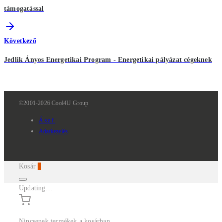
támogatással
Következő
Jedlik Ányos Energetikai Program - Energetikai pályázat cégeknek
©2001-2026 Cool4U Group
Á.sz.f.
Adatkezelés
Kosár
0
Updating…
Nincsenek termékek a kosárban.