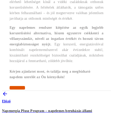
elérhető lehetőséget kínál a vidéki családoknak otthonuk
korszerűsítésére. A feltételek átláthatók, a támogatás széles
körben felhasználható – és jól megtervezve valóban jelentősen
javíthatja az otthonok minőségét és értékét.
Egy napelemes rendszer kiépítése az egyik legjobb
korszerűsítési alternatíva, hiszen egyszerre csökkenti a
villanyszámlát, növeli az ingatlan értékét és hosszú távon
energiabiztonságot nyújt.
Egy korszerű, energiatárolóval
kombinált napelemrendszerrel akár évtizedekre stabil,
kiszámítható rezsiköltséget biztosíthat családjának, miközben
hozzájárul a fenntartható, zöldebb jövőhöz.
Kérjen ajánlatot most, és találja meg a megbízható
napelem szerelőt az Ön környékén!
Ajánlatkérés
Előző
Napenergia Plusz Program – napelemes beruházás állami