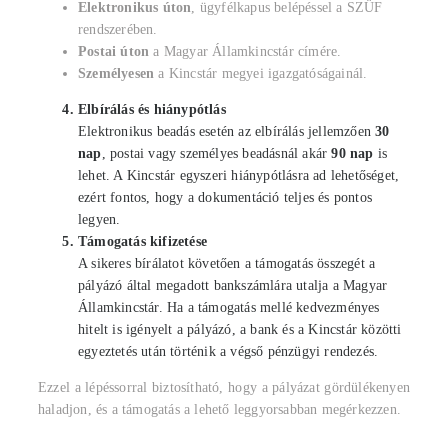
Elektronikus úton
, ügyfélkapus belépéssel a SZÜF
rendszerében.
Postai úton
a Magyar Államkincstár címére.
Személyesen
a Kincstár megyei igazgatóságainál.
Elbírálás és hiánypótlás
Elektronikus beadás esetén az elbírálás jellemzően
30
nap
, postai vagy személyes beadásnál akár
90 nap
is
lehet. A Kincstár egyszeri hiánypótlásra ad lehetőséget,
ezért fontos, hogy a dokumentáció teljes és pontos
legyen.
Támogatás kifizetése
A sikeres bírálatot követően a támogatás összegét a
pályázó által megadott bankszámlára utalja a Magyar
Államkincstár. Ha a támogatás mellé kedvezményes
hitelt is igényelt a pályázó, a bank és a Kincstár közötti
egyeztetés után történik a végső pénzügyi rendezés.
Ezzel a lépéssorral biztosítható, hogy a pályázat gördülékenyen
haladjon, és a támogatás a lehető leggyorsabban megérkezzen.