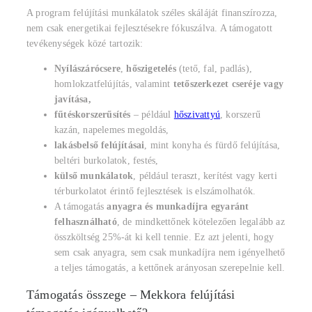
A program felújítási munkálatok széles skáláját finanszírozza,
nem csak energetikai fejlesztésekre fókuszálva. A támogatott
tevékenységek közé tartozik:
Nyílászárócsere
,
hőszigetelés
(tető, fal, padlás),
homlokzatfelújítás, valamint
tetőszerkezet cseréje vagy
javítása,
fűtéskorszerűsítés
– például
hőszivattyú
, korszerű
kazán, napelemes megoldás,
lakásbelső felújításai
, mint konyha és fürdő felújítása,
beltéri burkolatok, festés,
külső munkálatok
, például teraszt, kerítést vagy kerti
térburkolatot érintő fejlesztések is elszámolhatók.
A támogatás
anyagra és munkadíjra egyaránt
felhasználható
, de mindkettőnek kötelezően legalább az
összköltség 25%-át ki kell tennie. Ez azt jelenti, hogy
sem csak anyagra, sem csak munkadíjra nem igényelhető
a teljes támogatás, a kettőnek arányosan szerepelnie kell.
Támogatás összege – Mekkora felújítási