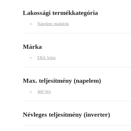
Lakossági termékkategória
Napelem modulok
Márka
ERA Solar
Max. teljesítmény (napelem)
460 Wp
Névleges teljesítmény (inverter)