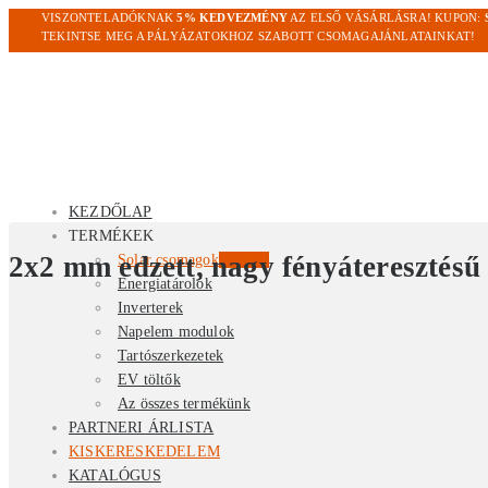
VISZONTELADÓKNAK
5% KEDVEZMÉNY
AZ ELSŐ VÁSÁRLÁSRA! KUPON:
TEKINTSE MEG A PÁLYÁZATOKHOZ SZABOTT CSOMAGAJÁNLATAINKAT!
KEZDŐLAP
TERMÉKEK
2x2 mm edzett, nagy fényáteresztésű
Solar csomagok
Kiemelt
Energiatárolók
Inverterek
Napelem modulok
Tartószerkezetek
EV töltők
Az összes termékünk
PARTNERI ÁRLISTA
KISKERESKEDELEM
KATALÓGUS