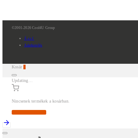
©2001-2026 Cool4U Group
Á.sz.f.
Adatkezelés
Kosár
0
Updating…
Nincsenek termékek a kosárban.
Continue Shopping