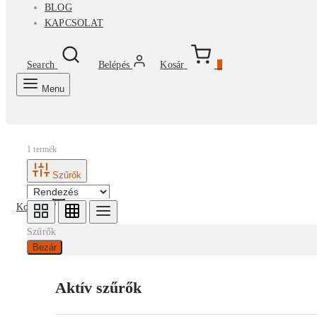
BLOG
KAPCSOLAT
Search
Belépés
Kosár
0
Menu
1 termék
Szűrők
Kosár
0
Szűrők
Bezár
Aktív szűrők