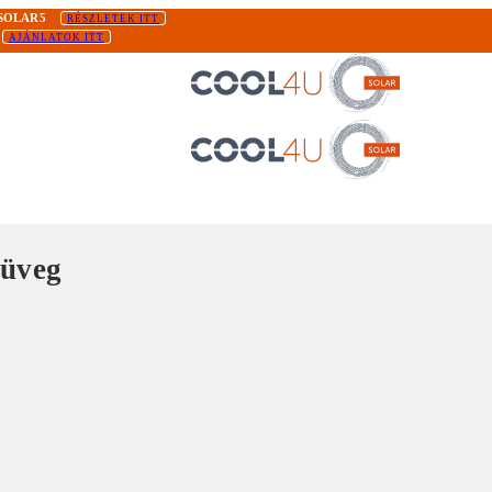
SOLAR5
RÉSZLETEK ITT
AJÁNLATOK ITT
 üveg