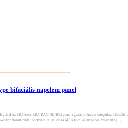
 bifaciális napelem panel
ával Az ERA Solar ERA-RA54HD(BK) panel a gyártó prémium kategóriás, bifaciális dupla
r korlátozott tetőfelületeken is. A 108 cellás MBB félcellás kialakítás, valamint a [...]