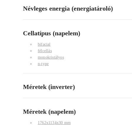
Névleges energia (energiatároló)
Cellatípus (napelem)
bifacial
félcellás
monokristályos
n-type
Méretek (inverter)
Méretek (napelem)
1762x1134x30 mm