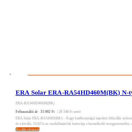
ERA Solar ERA-RA54HD460M(BK) N-type
ERA-RA54HD460M(BK)
Felhasználói ár:
35 992
Ft
|
28 340
Ft
nettó
ERA Solar ERA-RA54HD(BK) – Nagy hatékonyságú napelem bifaciális technológi
és a kiváló, 23,02%-os modulhatásfok biztosítja a kiemelkedő energiatermelést, aká
Tovább olvasom