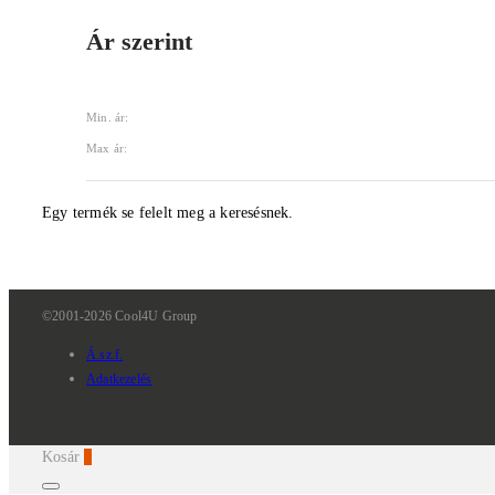
Ár szerint
Min. ár:
Max ár:
Egy termék se felelt meg a keresésnek.
©2001-2026 Cool4U Group
Á.sz.f.
Adatkezelés
Kosár
0