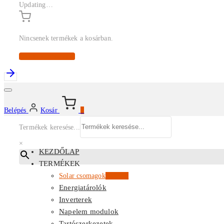
Updating…
Nincsenek termékek a kosárban.
Continue Shopping
Belépés
Kosár
0
Termékek keresése...
×
KEZDŐLAP
TERMÉKEK
Solar csomagok
Kiemelt
Energiatárolók
Inverterek
Napelem modulok
Tartószerkezetek