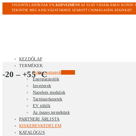
VISZONTELADÓKNAK
5% KEDVEZMÉNY
AZ ELSŐ VÁSÁRLÁSRA! KUPON:
TEKINTSE MEG A PÁLYÁZATOKHOZ SZABOTT CSOMAGAJÁNLATAINKAT!
KEZDŐLAP
TERMÉKEK
-20 – +55 °C
Solar csomagok
Kiemelt
Energiatárolók
Inverterek
Napelem modulok
Tartószerkezetek
EV töltők
Az összes termékünk
PARTNERI ÁRLISTA
KISKERESKEDELEM
KATALÓGUS