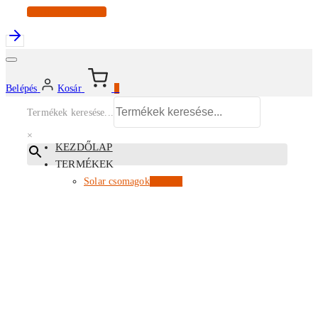
Continue Shopping
Belépés
Kosár
0
Termékek keresése...
×
KEZDŐLAP
TERMÉKEK
Solar csomagok
Kiemelt
Energiatárolók
Inverterek
Napelem modulok
Tartószerkezetek
EV töltők
Az összes termékünk
PARTNERI ÁRLISTA
KISKERESKEDELEM