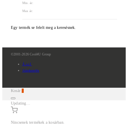
Min. ár:
Max ár:
Egy termék se felelt meg a keresésnek.
©2001-2026 Cool4U Group
Á.sz.f.
Adatkezelés
Kosár
0
Updating…
Nincsenek termékek a kosárban.