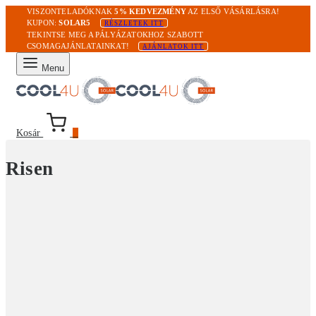
VISZONTELADÓKNAK
5% KEDVEZMÉNY
AZ ELSŐ VÁSÁRLÁSRA!
KUPON:
SOLAR5
RÉSZLETEK ITT
TEKINTSE MEG A PÁLYÁZATOKHOZ SZABOTT
CSOMAGAJÁNLATAINKAT!
AJÁNLATOK ITT
Menu
Kosár
0
Risen