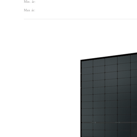
Min. ár:
Max ár: