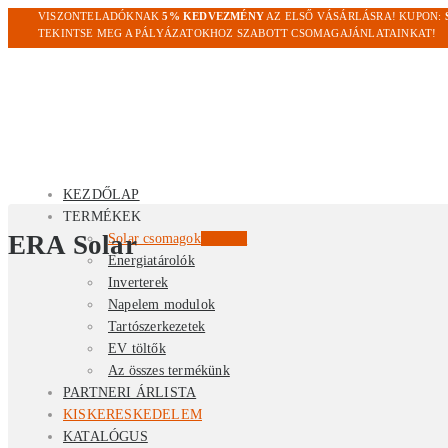
VISZONTELADÓKNAK
5% KEDVEZMÉNY
AZ ELSŐ VÁSÁRLÁSRA! KUPON:
TEKINTSE MEG A PÁLYÁZATOKHOZ SZABOTT CSOMAGAJÁNLATAINKAT!
KEZDŐLAP
TERMÉKEK
ERA Solar
Solar csomagok
Kiemelt
Energiatárolók
Inverterek
Napelem modulok
Tartószerkezetek
EV töltők
Az összes termékünk
PARTNERI ÁRLISTA
KISKERESKEDELEM
KATALÓGUS