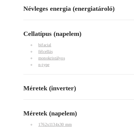
Névleges energia (energiatároló)
Cellatípus (napelem)
bifacial
félcellás
monokristályos
n-type
Méretek (inverter)
Méretek (napelem)
1762x1134x30 mm