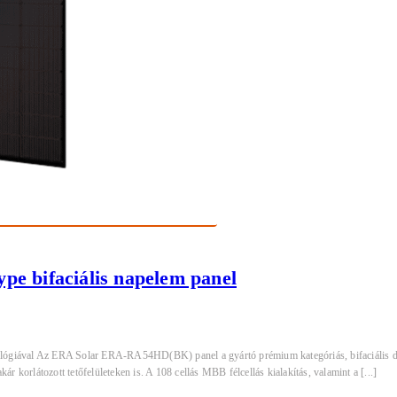
 bifaciális napelem panel
ával Az ERA Solar ERA-RA54HD(BK) panel a gyártó prémium kategóriás, bifaciális dupla
r korlátozott tetőfelületeken is. A 108 cellás MBB félcellás kialakítás, valamint a [...]