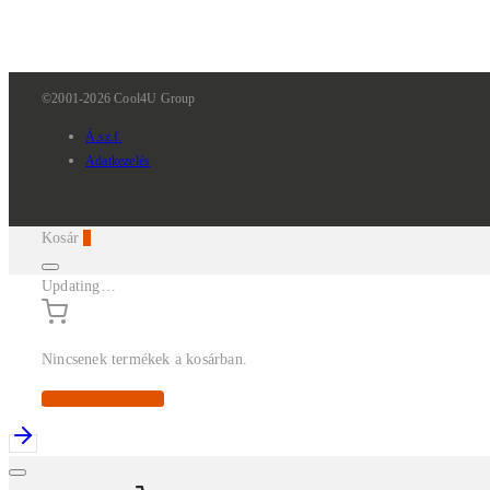
©2001-2026 Cool4U Group
Á.sz.f.
Adatkezelés
Kosár
0
Updating…
Nincsenek termékek a kosárban.
Continue Shopping