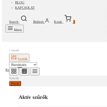
BLOG
KAPCSOLAT
Search
Belépés
Kosár
0
Menu
1 termék
Szűrők
Kosár
0
Szűrők
Bezár
Aktív szűrők