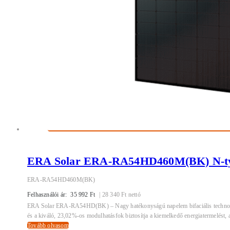
ERA Solar ERA-RA54HD460M(BK) N-type
ERA-RA54HD460M(BK)
Felhasználói ár:
35 992
Ft
|
28 340
Ft
nettó
ERA Solar ERA-RA54HD(BK) – Nagy hatékonyságú napelem bifaciális technológi
és a kiváló, 23,02%-os modulhatásfok biztosítja a kiemelkedő energiatermelést, aká
Tovább olvasom