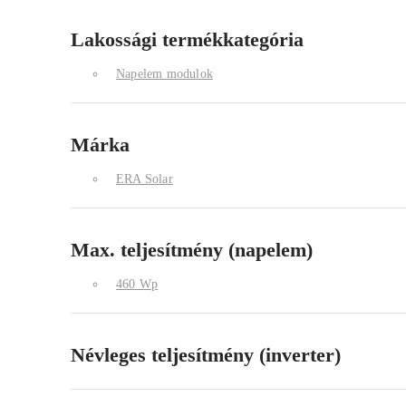
Lakossági termékkategória
Napelem modulok
Márka
ERA Solar
Max. teljesítmény (napelem)
460 Wp
Névleges teljesítmény (inverter)