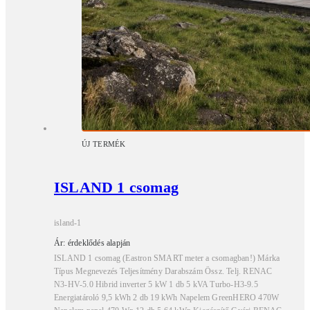
ÚJ TERMÉK
ISLAND 1 csomag
island-1
Ár: érdeklődés alapján
ISLAND 1 csomag (Eastron SMART meter a csomagban!) Márka
Típus Megnevezés Teljesítmény Darabszám Össz. Telj. RENAC
N3-HV-5.0 Hibrid inverter 5 kW 1 db 5 kVA Turbo-H3-9.5
Energiatároló 9,5 kWh 2 db 19 kWh Napelem GreenHERO 470W