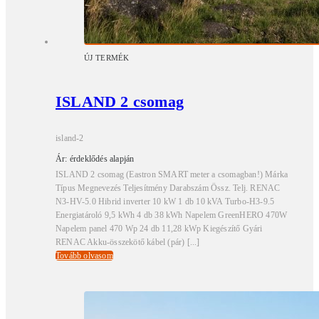
ÚJ TERMÉK
ISLAND 2 csomag
island-2
Ár: érdeklődés alapján
ISLAND 2 csomag (Eastron SMART meter a csomagban!) Márka
Típus Megnevezés Teljesítmény Darabszám Össz. Telj. RENAC
N3-HV-5.0 Hibrid inverter 10 kW 1 db 10 kVA Turbo-H3-9.5
Energiatároló 9,5 kWh 4 db 38 kWh Napelem GreenHERO 470W
Napelem panel 470 Wp 24 db 11,28 kWp Kiegészítő Gyári
RENAC Akku-összekötő kábel (pár) [...]
Tovább olvasom