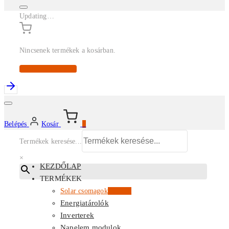
Updating…
Nincsenek termékek a kosárban.
Continue Shopping
Belépés
Kosár
0
Termékek keresése...
×
KEZDŐLAP
TERMÉKEK
Solar csomagok
Kiemelt
Energiatárolók
Inverterek
Napelem modulok