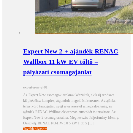
Expert New 2 + ajándék RENAC
Wallbox 11 kW EV töltő –
pályázati csomagajánlat
expert-new-2-01
Az Expert New csomagok azoknak készültek, akik új rendszer
kiépítéséhez komplex, átgondolt megoldást keresnek. Az ajánlat
teljes körű támogatást nyújt a tervezéstől a megvalósításig, és
ajándék RENAC Wallbox elektromos autótöltőt is tartalmaz. Az
Expert New 2 csomag tartalma: Megnevezés Teljesítmény Menny.
Össz telj. RENAC N3-HV-5.0 5 kW 1 db 5 [...]
Tovább olvasom