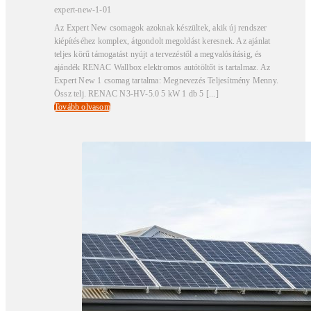
expert-new-1-01
Az Expert New csomagok azoknak készültek, akik új rendszer
kiépítéséhez komplex, átgondolt megoldást keresnek. Az ajánlat
teljes körű támogatást nyújt a tervezéstől a megvalósításig, és
ajándék RENAC Wallbox elektromos autótöltőt is tartalmaz. Az
Expert New 1 csomag tartalma: Megnevezés Teljesítmény Menny.
Össz telj. RENAC N3-HV-5.0 5 kW 1 db 5 [...]
Tovább olvasom