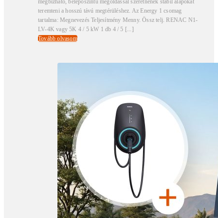
megbízható, belépőszintű megoldással szeretnének stabil alapokat
teremteni a hosszú távú megtérüléshez. Az Energy 1 csomag
tartalma: Megnevezés Teljesítmény Menny. Össz telj. RENAC N1-
LV-4K vagy 5K 4 / 5 kW 1 db 4 / 5 [...]
Tovább olvasom