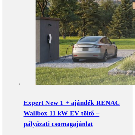
Expert New 1 + ajándék RENAC
Wallbox 11 kW EV töltő –
pályázati csomagajánlat