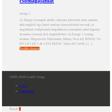
csomagajánlat
energy-1
Az Energy csomagok ideális választást jelentenek azok számára,
akik meglévő egy fázisú rendszer korszerűsítését tervezik, és
megbízható, belépőszintű megoldással szeretnének stabil alapokat
teremteni a hosszú távú megtérüléshez. Az Energy 1 csomag
tartalma: Megnevezés Teljesítmény Menny. Össz telj. RENAC N1-
HV-3.0 3 kW 1 db 3 kVA RENAC Turbo-H4 5 kWh 2 [...]
Tovább olvasom
©2001-2026 Cool4U Group
Á.sz.f.
Adatkezelés
Kosár
0