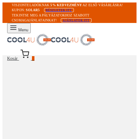
VISZONTELADÓKNAK
5% KEDVEZMÉNY
AZ ELSŐ VÁSÁRLÁSRA!
KUPON:
SOLAR5
RÉSZLETEK ITT
TEKINTSE MEG A PÁLYÁZATOKHOZ SZABOTT
CSOMAGAJÁNLATAINKAT!
AJÁNLATOK ITT
Menu
Kosár
0