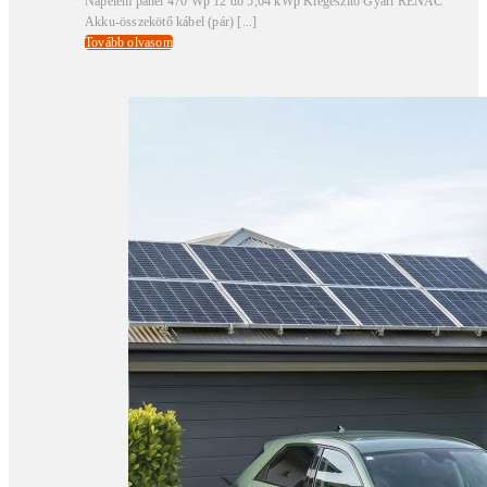
Napelem panel 470 Wp 12 db 5,64 kWp Kiegészítő Gyári RENAC
Akku-összekötő kábel (pár) [...]
Tovább olvasom