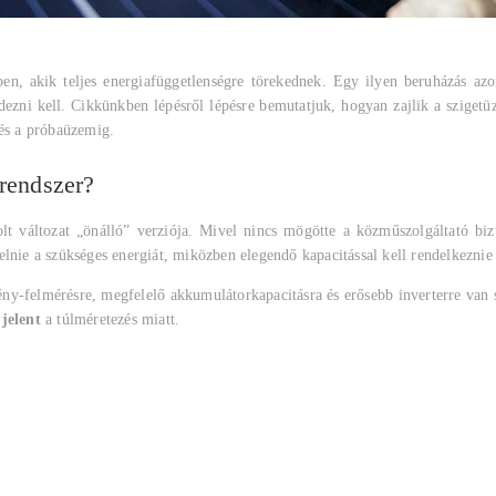
, akik teljes energiafüggetlenségre törekednek. Egy ilyen beruházás azonba
fedezni kell. Cikkünkben lépésről lépésre bemutatjuk, hogyan zajlik a sziget
 és a próbaüzemig.
 rendszer?
t változat „önálló” verziója. Mivel nincs mögötte a közműszolgáltató biz
elnie a szükséges energiát, miközben elegendő kapacitással kell rendelkezni
ény-felmérésre, megfelelő akkumulátorkapacitásra és erősebb inverterre van
 jelent
a túlméretezés miatt.