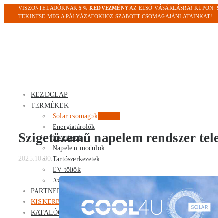
VISZONTELADÓKNAK
5% KEDVEZMÉNY
AZ ELSŐ VÁSÁRLÁSRA! KUPON:
TEKINTSE MEG A PÁLYÁZATOKHOZ SZABOTT CSOMAGAJÁNLATAINKAT!
KEZDŐLAP
TERMÉKEK
Solar csomagok
Kiemelt
Energiatárolók
Szigetüzemű napelem rendszer telep
Inverterek
Napelem modulok
2025.10.30.
Tartószerkezetek
EV töltők
Az összes termékünk
PARTNERI ÁRLISTA
KISKERESKEDELEM
KATALÓGUS