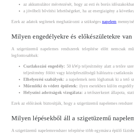
az akkumulátor méretezését, hogy az esti és borús időszakokban 
a jövőbeli bővítési lehetőségeket, ha az energiaigény a követk
Ezek az adatok segítenek meghatározni a szükséges
napelem
mennyiség
Milyen engedélyekre és előkészületekre van s
A szigetüzemű napelemes rendszerek telepítése előtt nemcsak m
legfontosabbak:
Csatlakozási engedély:
50 kWp teljesítmény alatt a tetőre sze
teljesítmény fölött vagy középfeszültségű hálózatra csatlakozás
Elhelyezési szabályok:
a napelemek nem lóghatnak ki a tető szé
Műemléki és védett épületek:
ilyen esetekben külön engedély 
Helyszíni adottságok vizsgálata:
a tetőszerkezet állapota, sta
Ezek az előírások biztosítják, hogy a szigetüzemű napelemes rendszer
Milyen lépésekből áll a szigetüzemű napelem
A szigetüzemű napelemrendszer telepítése több egymásra épülő fázis