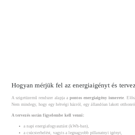
Hogyan mérjük fel az energiaigényt és terve
A szigetüzemű rendszer alapja a
pontos energiaigény ismerete
. Elős
Nem mindegy, hogy egy hétvégi házról, egy állandóan lakott otthonról 
A tervezés során figyelembe kell venni:
a napi energiafogyasztást (kWh-ban),
a csúcsterhelést, vagyis a legnagyobb pillanatnyi igényt,