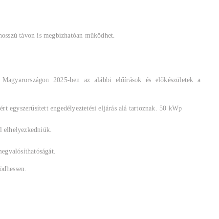
r hosszú távon is megbízhatóan működhet.
 Magyarországon 2025-ben az alábbi előírások és előkészületek a
rt egyszerűsített engedélyeztetési eljárás alá tartoznak. 50 kWp
l elhelyezkedniük.
megvalósíthatóságát.
ködhessen.