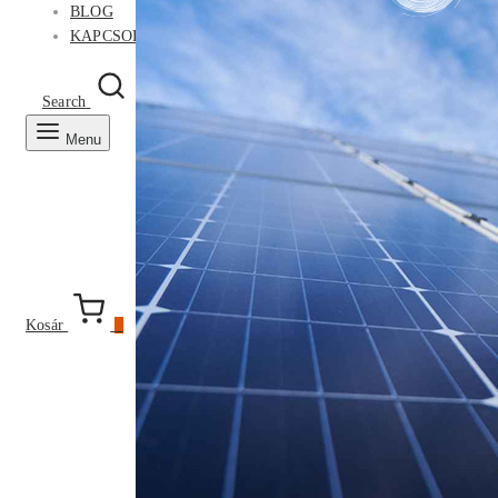
BLOG
KAPCSOLAT
Search
Belépés
Kosár
0
Menu
Kosár
0