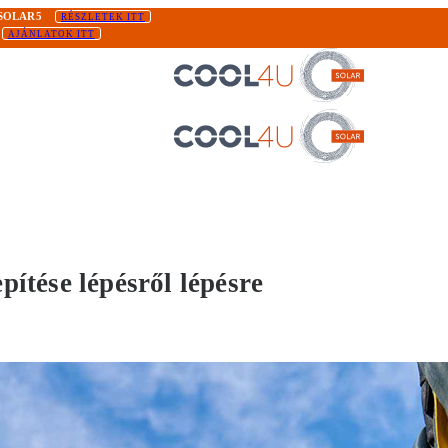
SOLAR5
RÉSZLETEK ITT
AJÁNLATOK ITT
ítése lépésről lépésre