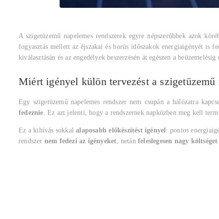
A szigetüzemű napelemes rendszerek egyre népszerűbbek azok körében
fogyasztás mellett az éjszakai és borús időszakok energiaigényét is 
kiválasztásán és az engedélyek beszerzésén át egészen a beüzemelésig
Miért igényel külön tervezést a szigetüzemű
Egy szigetüzemű napelemes rendszer nem csupán a hálózatra kapcsol
fedeznie
. Ez azt jelenti, hogy a rendszernek napközben meg kell term
Ez a kihívás sokkal
alaposabb előkészítést igényel
: pontos energiaig
rendszer
nem fedezi az igényeket
, netán
feleslegesen nagy költséget