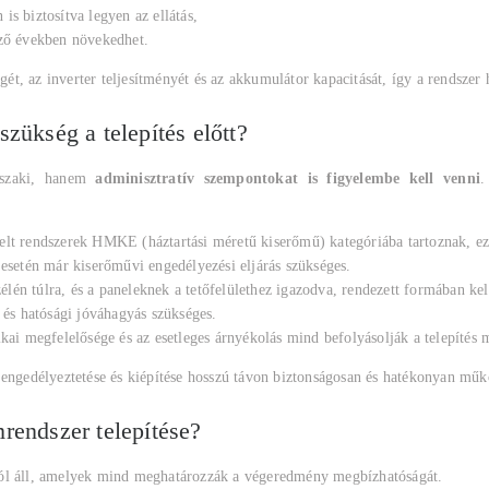
is biztosítva legyen az ellátás,
ező években növekedhet.
ét, az inverter teljesítményét és az akkumulátor kapacitását, így a rendsze
zükség a telepítés előtt?
űszaki, hanem
adminisztratív szempontokat is figyelembe kell venni
.
relt rendszerek HMKE (háztartási méretű kiserőmű) kategóriába tartoznak, ezé
 esetén már kiserőművi engedélyezési eljárás szükséges.
lén túlra, és a paneleknek a tetőfelülethez igazodva, rendezett formában kel
és hatósági jóváhagyás szükséges.
tikai megfelelősége és az esetleges árnyékolás mind befolyásolják a telepítés 
 engedélyeztetése és kiépítése hosszú távon biztonságosan és hatékonyan mű
rendszer telepítése?
ból áll, amelyek mind meghatározzák a végeredmény megbízhatóságát.