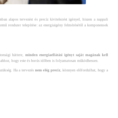
n alapos tervezést és precíz kivitelezést igényel, hiszen a nappali
üzemű rendszer telepítése: az energiaigény felmérésétől a komponensek
tonsági háttere,
minden energiaellátási igényt saját magának kell
e ahhoz, hogy este és borús időben is folyamatosan működhessen.
 szükség. Ha a tervezés
nem elég precíz
, könnyen előfordulhat, hogy a