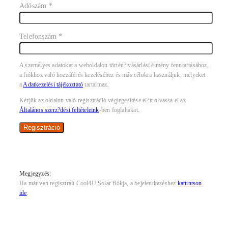
Adószám
*
Telefonszám
*
A személyes adatokat a weboldalon történ? vásárlási élmény fenntartásához,
a fiókhoz való hozzáférés kezeléséhez és más célokra használjuk, melyeket
a
Adatkezelési tájékoztató
tartalmaz.
Kérjük az oldalon való regisztráció véglegesítése el?tt olvassa el az
Általános szerz?dési feltételeink
-ben foglaltakat.
Regisztráció
Megjegyzés:
Ha már van regisztrált Cool4U Solar fiókja, a bejelentkezéshez
kattintson
ide
.