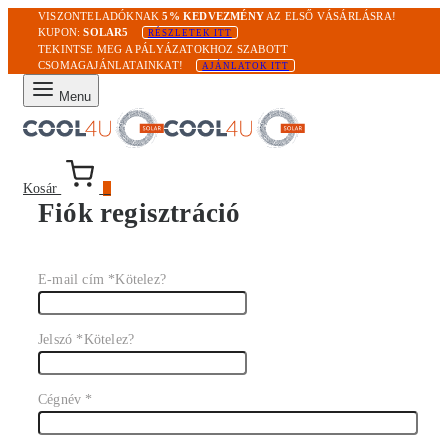
VISZONTELADÓKNAK
5% KEDVEZMÉNY
AZ ELSŐ VÁSÁRLÁSRA!
KUPON:
SOLAR5
RÉSZLETEK ITT
TEKINTSE MEG A PÁLYÁZATOKHOZ SZABOTT
CSOMAGAJÁNLATAINKAT!
AJÁNLATOK ITT
Menu
Kosár
0
Fiók regisztráció
E-mail cím
*
Kötelez?
Jelszó
*
Kötelez?
Cégnév
*