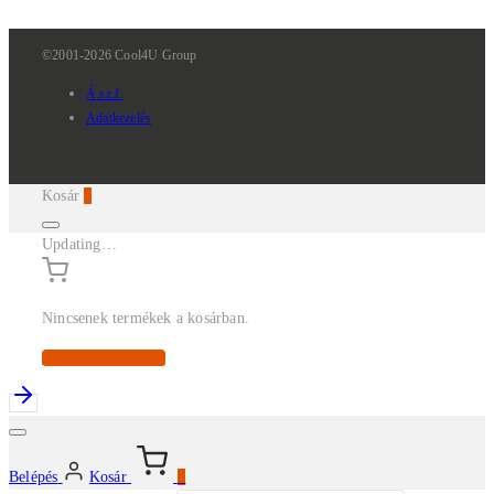
©2001-2026 Cool4U Group
Á.sz.f.
Adatkezelés
Kosár
0
Updating…
Nincsenek termékek a kosárban.
Continue Shopping
Belépés
Kosár
0