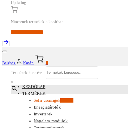
Updating…
Nincsenek termékek a kosárban.
Continue Shopping
Belépés
Kosár
0
Termékek keresése...
×
KEZDŐLAP
TERMÉKEK
Solar csomagok
Kiemelt
Energiatárolók
Inverterek
Napelem modulok
Tartószerkezetek