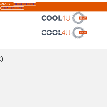
SOLAR5
RÉSZLETEK ITT
AJÁNLATOK ITT
t)