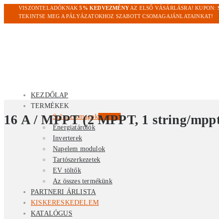
VISZONTELADÓKNAK
5% KEDVEZMÉNY
AZ ELSŐ VÁSÁRLÁSRA! KUPON:
TEKINTSE MEG A PÁLYÁZATOKHOZ SZABOTT CSOMAGAJÁNLATAINKAT!
KEZDŐLAP
TERMÉKEK
16 A / MPPT (2 MPPT, 1 string/mpp
Solar csomagok
Kiemelt
Energiatárolók
Inverterek
Napelem modulok
Tartószerkezetek
EV töltők
Az összes termékünk
PARTNERI ÁRLISTA
KISKERESKEDELEM
KATALÓGUS