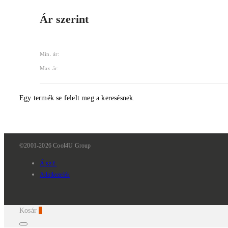
Ár szerint
Min. ár:
Max ár:
Egy termék se felelt meg a keresésnek.
©2001-2026 Cool4U Group
Á.sz.f.
Adatkezelés
Kosár
0