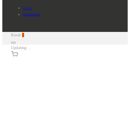
Á.sz.f.
Adatkezelés
Kosár
0
Updating…
Nincsenek termékek a kosárban.
Continue Shopping
Belépés
Kosár
0
Termékek keresése...
×