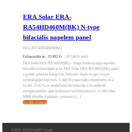
ERA Solar ERA-
RA54HD460M(BK) N-type
bifaciális napelem panel
ERA-RA54HD460M(BK)
Felhasználói ár:
35 992
Ft
|
28 340
Ft
nettó
ERA Solar ERA-RA54HD(BK) – Nagy hatékonyságú napelem
bifaciális technológiával Az ERA Solar ERA-RA54HD(BK) panel
a gyártó prémium kategóriás, bifaciális dupla üveges n-type
technológiáját képviseli. A 460 Wp maximális teljesítmény és a
kiváló, 23,02%-os modulhatásfok biztosítja a kiemelkedő
energiatermelést, akár korlátozott tetőfelületeken is. A 108 cellás
MBB félcellás kialakítás, valamint a [...]
Tovább olvasom
©2001-2026 Cool4U Group