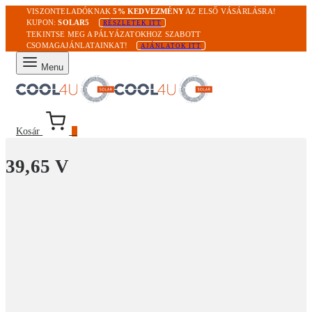
VISZONTELADÓKNAK
5% KEDVEZMÉNY
AZ ELSŐ VÁSÁRLÁSRA!
KUPON:
SOLAR5
RÉSZLETEK ITT
TEKINTSE MEG A PÁLYÁZATOKHOZ SZABOTT
CSOMAGAJÁNLATAINKAT!
AJÁNLATOK ITT
Menu
Kosár
0
39,65 V