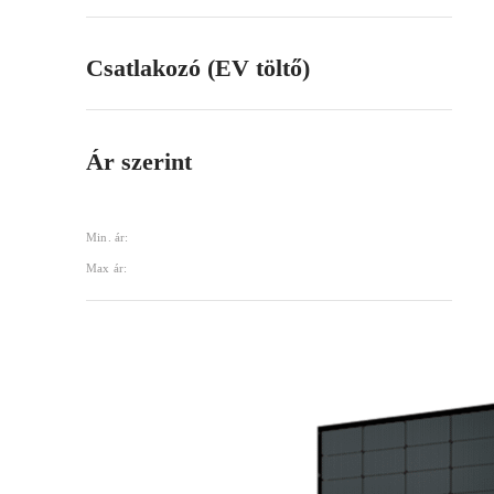
Csatlakozó (EV töltő)
Ár szerint
Min. ár:
Max ár: