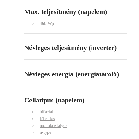
Max. teljesítmény (napelem)
460 Wp
Névleges teljesítmény (inverter)
Névleges energia (energiatároló)
Cellatípus (napelem)
bifacial
félcellás
monokristályos
n-type