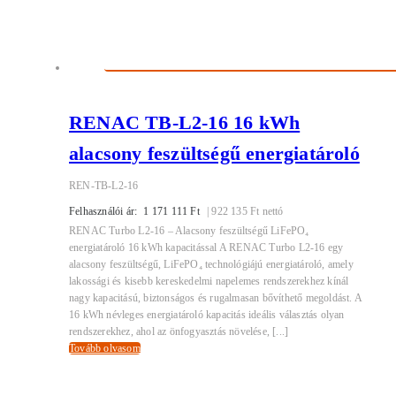
RENAC TB-L2-16 16 kWh
alacsony feszültségű energiatároló
REN-TB-L2-16
Felhasználói ár:
1 171 111
Ft
|
922 135
Ft
nettó
RENAC Turbo L2-16 – Alacsony feszültségű LiFePO₄
energiatároló 16 kWh kapacitással A RENAC Turbo L2-16 egy
alacsony feszültségű, LiFePO₄ technológiájú energiatároló, amely
lakossági és kisebb kereskedelmi napelemes rendszerekhez kínál
nagy kapacitású, biztonságos és rugalmasan bővíthető megoldást. A
16 kWh névleges energiatároló kapacitás ideális választás olyan
rendszerekhez, ahol az önfogyasztás növelése, [...]
Tovább olvasom