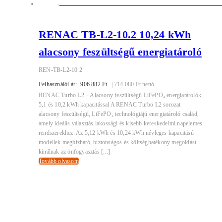
RENAC TB-L2-10.2 10,24 kWh
alacsony feszültségű energiatároló
REN-TB-L2-10.2
Felhasználói ár:
906 882
Ft
|
714 080
Ft
nettó
RENAC Turbo L2 – Alacsony feszültségű LiFePO₄ energiatárolók
5,1 és 10,2 kWh kapacitással A RENAC Turbo L2 sorozat
alacsony feszültségű, LiFePO₄ technológiájú energiatároló család,
amely ideális választás lakossági és kisebb kereskedelmi napelemes
rendszerekhez. Az 5,12 kWh és 10,24 kWh névleges kapacitású
modellek megbízható, biztonságos és költséghatékony megoldást
kínálnak az önfogyasztás [...]
Tovább olvasom