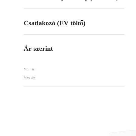
Csatlakozó (EV töltő)
Ár szerint
Min. ár:
Max ár: