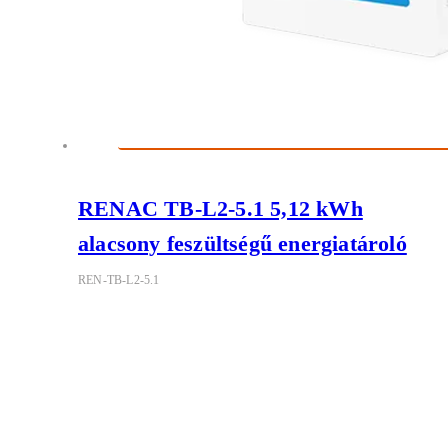
RENAC TB-L2-5.1 5,12 kWh
alacsony feszültségű energiatároló
REN-TB-L2-5.1
Felhasználói ár:
479 946
Ft
|
377 910
Ft
nettó
RENAC Turbo L2 – Alacsony feszültségű LiFePO₄ energiatárolók
5,1 és 10,2 kWh kapacitással A RENAC Turbo L2 sorozat
alacsony feszültségű, LiFePO₄ technológiájú energiatároló család,
amely ideális választás lakossági és kisebb kereskedelmi napelemes
rendszerekhez. Az 5,12 kWh és 10,24 kWh névleges kapacitású
modellek megbízható, biztonságos és költséghatékony megoldást
kínálnak az önfogyasztás [...]