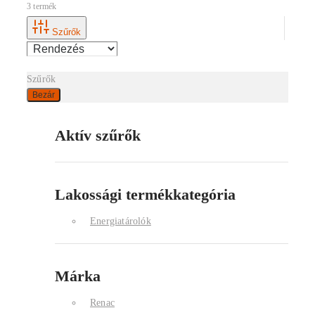
3 termék
Szűrők
Szűrők
Bezár
Aktív szűrők
Lakossági termékkategória
Energiatárolók
Márka
Renac