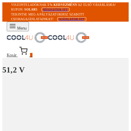
VISZONTELADÓKNAK
5% KEDVEZMÉNY
AZ ELSŐ VÁSÁRLÁSRA!
KUPON:
SOLAR5
RÉSZLETEK ITT
TEKINTSE MEG A PÁLYÁZATOKHOZ SZABOTT
CSOMAGAJÁNLATAINKAT!
AJÁNLATOK ITT
Menu
Kosár
0
51,2 V