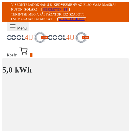
VISZONTELADÓKNAK
5% KEDVEZMÉNY
AZ ELSŐ VÁSÁRLÁSRA!
KUPON:
SOLAR5
RÉSZLETEK ITT
TEKINTSE MEG A PÁLYÁZATOKHOZ SZABOTT
CSOMAGAJÁNLATAINKAT!
AJÁNLATOK ITT
Menu
Kosár
0
5,0 kWh