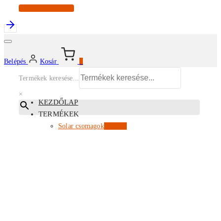
Continue Shopping
Belépés
Kosár
0
Termékek keresése...
×
KEZDŐLAP
TERMÉKEK
Solar csomagok
Kiemelt
Energiatárolók
Inverterek
Napelem modulok
Tartószerkezetek
EV töltők
Az összes termékünk
PARTNERI ÁRLISTA
KISKERESKEDELEM