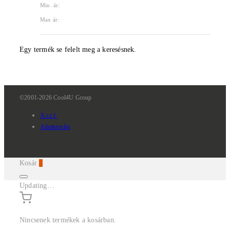
Min. ár:
Max ár:
Egy termék se felelt meg a keresésnek.
©2001-2026 Cool4U Group
Á.sz.f.
Adatkezelés
Kosár
0
Updating…
Nincsenek termékek a kosárban.