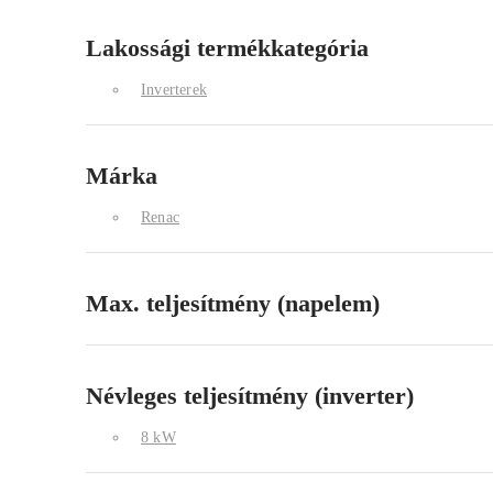
Lakossági termékkategória
Inverterek
Márka
Renac
Max. teljesítmény (napelem)
Névleges teljesítmény (inverter)
8 kW