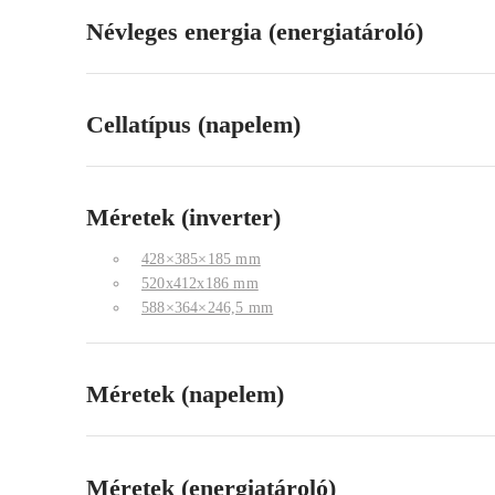
Névleges energia (energiatároló)
Cellatípus (napelem)
Méretek (inverter)
428×385×185 mm
520x412x186 mm
588×364×246,5 mm
Méretek (napelem)
Méretek (energiatároló)