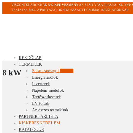
VISZONTELADÓKNAK
5% KEDVEZMÉNY
AZ ELSŐ VÁSÁRLÁSRA! KUPON:
TEKINTSE MEG A PÁLYÁZATOKHOZ SZABOTT CSOMAGAJÁNLATAINKAT!
KEZDŐLAP
TERMÉKEK
8 kW
Solar csomagok
Kiemelt
Energiatárolók
Inverterek
Napelem modulok
Tartószerkezetek
EV töltők
Az összes termékünk
PARTNERI ÁRLISTA
KISKERESKEDELEM
KATALÓGUS