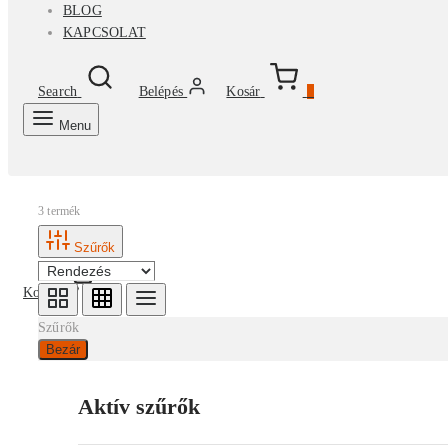
BLOG
KAPCSOLAT
Search
Belépés
Kosár
0
Menu
3 termék
Szűrők
Kosár
0
Szűrők
Bezár
Aktív szűrők