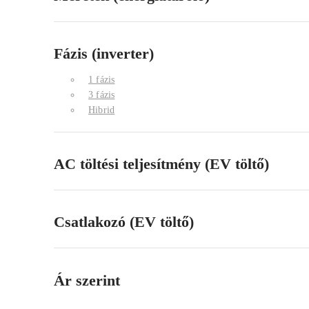
Fázis (inverter)
1 fázis
3 fázis
Hibrid
AC töltési teljesítmény (EV töltő)
Csatlakozó (EV töltő)
Ár szerint