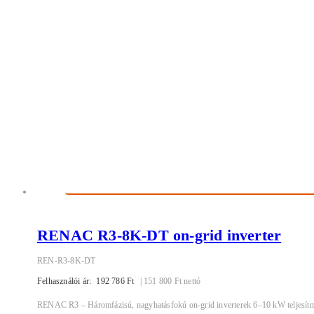
RENAC R3-8K-DT on-grid inverter
REN-R3-8K-DT
Felhasználói ár:
192 786
Ft
|
151 800
Ft
nettó
RENAC R3 – Háromfázisú, nagyhatásfokú on-grid inverterek 6–10 kW teljesítmény