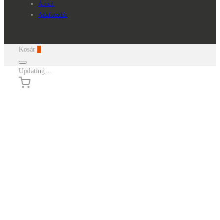
Á.sz.f.
Adatkezelés
Kosár
0
Updating…
Nincsenek termékek a kosárban.
Continue Shopping
Belépés
Kosár
0
Termékek keresése...
×
KEZDŐLAP