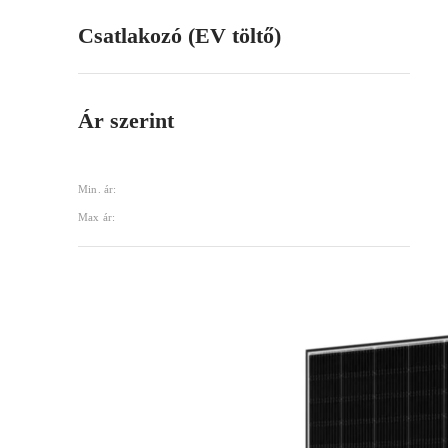
Csatlakozó (EV töltő)
Ár szerint
Min. ár:
Max ár: