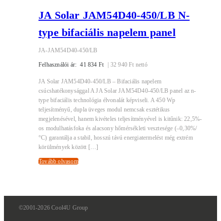
JA Solar JAM54D40-450/LB N-
type bifaciális napelem panel
JA-JAM54D40-450/LB
Felhasználói ár:
41 834
Ft
|
32 940
Ft
nettó
JA Solar JAM54D40-450/LB – Bifaciális napelem
csúcshatékonysággal A JA Solar JAM54D40-450/LB panel az n-
type bifaciális technológia élvonalát képviseli. A 450 Wp
teljesítményű, dupla üveges modul nemcsak esztétikus
megjelenésével, hanem kivételes teljesítményével is kitűnik: 22,5%-
os modulhatásfoka és alacsony hőmérsékleti vesztesége (–0,30%/
°C) garantálja a stabil, hosszú távú energiatermelést még extrém
körülmények között […]
Tovább olvasom
©2001-2026 Cool4U Group