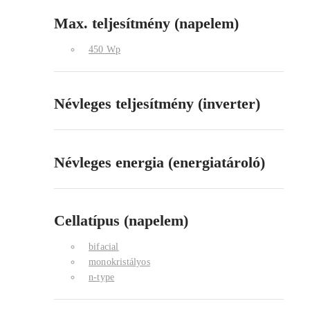
Max. teljesítmény (napelem)
450 Wp
Névleges teljesítmény (inverter)
Névleges energia (energiatároló)
Cellatípus (napelem)
bifacial
monokristályos
n-type