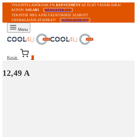
VISZONTELADÓKNAK
5% KEDVEZMÉNY
AZ ELSŐ VÁSÁRLÁSRA!
KUPON:
SOLAR5
RÉSZLETEK ITT
TEKINTSE MEG A PÁLYÁZATOKHOZ SZABOTT
CSOMAGAJÁNLATAINKAT!
AJÁNLATOK ITT
Menu
Kosár
0
12,49 A