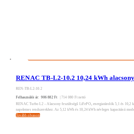
RENAC TB-L2-10.2 10,24 kWh alacsony f
REN-TB-L2-10.2
Felhasználói ár:
906 882
Ft
|
714 080
Ft
nettó
RENAC Turbo L2 – Alacsony feszültségű LiFePO₄ energiatárolók 5,1 és 10,2 kWh
napelemes rendszerekhez. Az 5,12 kWh és 10,24 kWh névleges kapacitású modell
Tovább olvasom