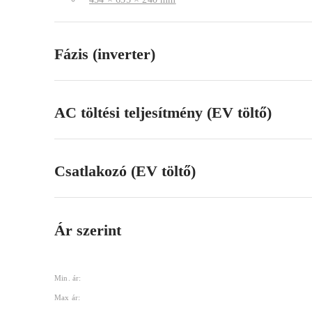
Fázis (inverter)
AC töltési teljesítmény (EV töltő)
Csatlakozó (EV töltő)
Ár szerint
Min. ár:
Max ár: