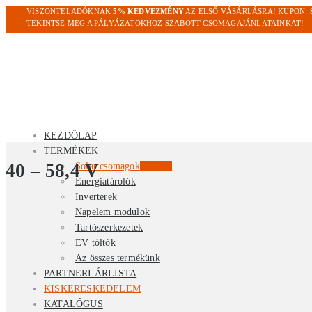
VISZONTELADÓKNAK
5% KEDVEZMÉNY
AZ ELSŐ VÁSÁRLÁSRA! KUPON:
TEKINTSE MEG A PÁLYÁZATOKHOZ SZABOTT CSOMAGAJÁNLATAINKAT!
KEZDŐLAP
TERMÉKEK
40 – 58,4 V
Solar csomagok
Kiemelt
Energiatárolók
Inverterek
Napelem modulok
Tartószerkezetek
EV töltők
Az összes termékünk
PARTNERI ÁRLISTA
KISKERESKEDELEM
KATALÓGUS