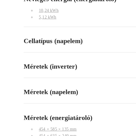
10,24 kWh
5,12 kWh
Cellatípus (napelem)
Méretek (inverter)
Méretek (napelem)
Méretek (energiatároló)
454 × 585 × 135 mm
454 × 635 × 240 mm