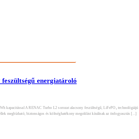
eszültségű energiatároló
 kapacitással A RENAC Turbo L2 sorozat alacsony feszültségű, LiFePO₄ technológiájú ener
ek megbízható, biztonságos és költséghatékony megoldást kínálnak az önfogyasztás [...]