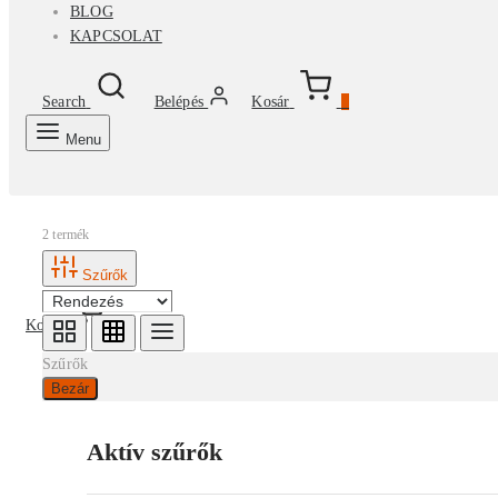
BLOG
KAPCSOLAT
Search
Belépés
Kosár
0
Menu
2 termék
Szűrők
Kosár
0
Szűrők
Bezár
Aktív szűrők