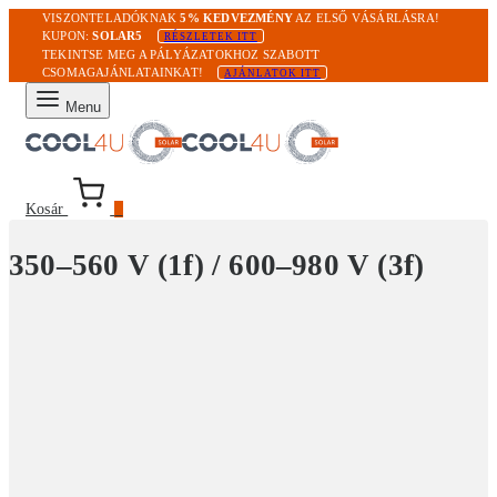
VISZONTELADÓKNAK
5% KEDVEZMÉNY
AZ ELSŐ VÁSÁRLÁSRA!
KUPON:
SOLAR5
RÉSZLETEK ITT
TEKINTSE MEG A PÁLYÁZATOKHOZ SZABOTT
CSOMAGAJÁNLATAINKAT!
AJÁNLATOK ITT
Menu
Kosár
0
350–560 V (1f) / 600–980 V (3f)