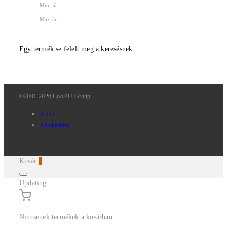
Min. ár:
Max ár:
Egy termék se felelt meg a keresésnek.
©2001-2026 Cool4U Group
Á.sz.f.
Adatkezelés
Kosár
0
Updating…
Nincsenek termékek a kosárban.