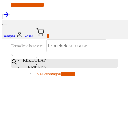
Continue Shopping
Belépés
Kosár
0
Termékek keresése...
×
KEZDŐLAP
TERMÉKEK
Solar csomagok
Kiemelt
Energiatárolók
Inverterek
Napelem modulok
Tartószerkezetek
EV töltők
Az összes termékünk
PARTNERI ÁRLISTA
KISKERESKEDELEM