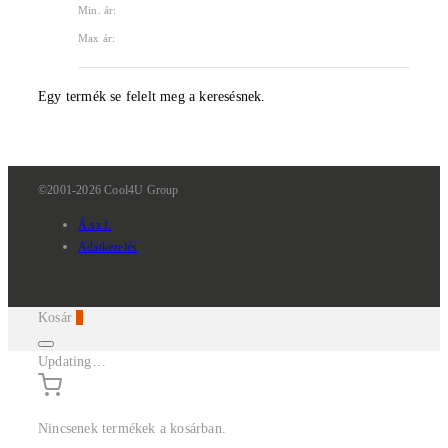
Min. ár:
Max ár:
Egy termék se felelt meg a keresésnek.
©2001-2026 Cool4U Group
Á.sz.f.
Adatkezelés
Kosár
0
Updating…
Nincsenek termékek a kosárban.