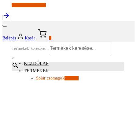
Continue Shopping
Belépés
Kosár
0
Termékek keresése...
×
KEZDŐLAP
TERMÉKEK
Solar csomagok
Kiemelt
Energiatárolók
Inverterek
Napelem modulok
Tartószerkezetek
EV töltők
Az összes termékünk
PARTNERI ÁRLISTA
KISKERESKEDELEM