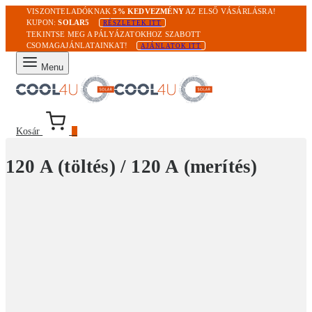
VISZONTELADÓKNAK
5% KEDVEZMÉNY
AZ ELSŐ VÁSÁRLÁSRA!
KUPON:
SOLAR5
RÉSZLETEK ITT
TEKINTSE MEG A PÁLYÁZATOKHOZ SZABOTT
CSOMAGAJÁNLATAINKAT!
AJÁNLATOK ITT
Menu
Kosár
0
120 A (töltés) / 120 A (merítés)