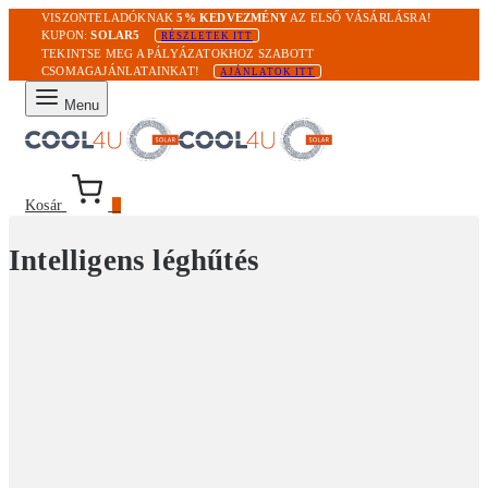
VISZONTELADÓKNAK
5% KEDVEZMÉNY
AZ ELSŐ VÁSÁRLÁSRA!
KUPON:
SOLAR5
RÉSZLETEK ITT
TEKINTSE MEG A PÁLYÁZATOKHOZ SZABOTT
CSOMAGAJÁNLATAINKAT!
AJÁNLATOK ITT
Menu
Kosár
0
Intelligens léghűtés