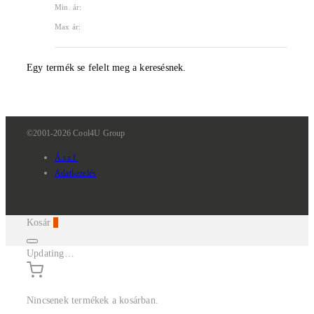
Min. ár:
Max ár:
Egy termék se felelt meg a keresésnek.
©2001-2026 Cool4U Group
Á.sz.f.
Adatkezelés
Kosár
0
Updating…
Nincsenek termékek a kosárban.