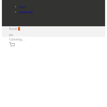
Á.sz.f.
Adatkezelés
Kosár
0
Updating…
Nincsenek termékek a kosárban.
Continue Shopping
Belépés
Kosár
0
Termékek keresése...
×