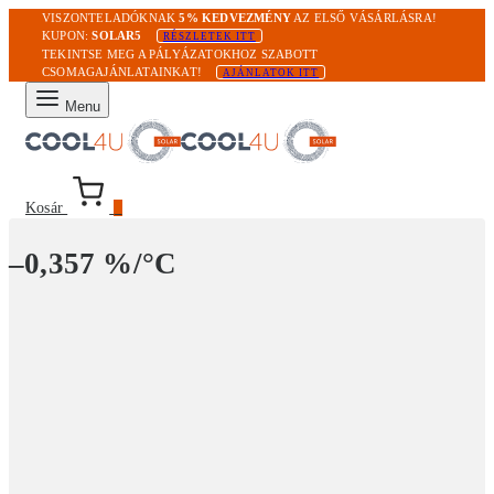
VISZONTELADÓKNAK
5% KEDVEZMÉNY
AZ ELSŐ VÁSÁRLÁSRA!
KUPON:
SOLAR5
RÉSZLETEK ITT
TEKINTSE MEG A PÁLYÁZATOKHOZ SZABOTT
CSOMAGAJÁNLATAINKAT!
AJÁNLATOK ITT
Menu
Kosár
0
–0,357 %/°C