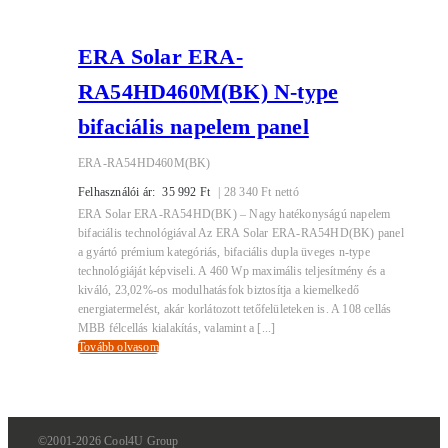
ERA Solar ERA-
RA54HD460M(BK) N-type
bifaciális napelem panel
ERA-RA54HD460M(BK)
Felhasználói ár:
35 992
Ft
|
28 340
Ft
nettó
ERA Solar ERA-RA54HD(BK) – Nagy hatékonyságú napelem
bifaciális technológiával Az ERA Solar ERA-RA54HD(BK) panel
a gyártó prémium kategóriás, bifaciális dupla üveges n-type
technológiáját képviseli. A 460 Wp maximális teljesítmény és a
kiváló, 23,02%-os modulhatásfok biztosítja a kiemelkedő
energiatermelést, akár korlátozott tetőfelületeken is. A 108 cellás
MBB félcellás kialakítás, valamint a [...]
Tovább olvasom
©2001-2026 Cool4U Group