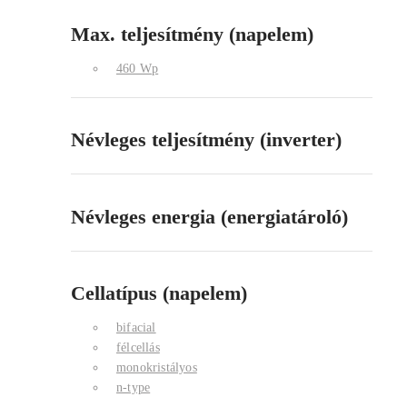
Max. teljesítmény (napelem)
460 Wp
Névleges teljesítmény (inverter)
Névleges energia (energiatároló)
Cellatípus (napelem)
bifacial
félcellás
monokristályos
n-type