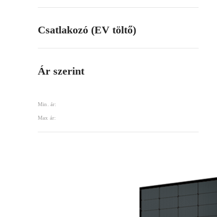
Csatlakozó (EV töltő)
Ár szerint
Min. ár:
Max ár: