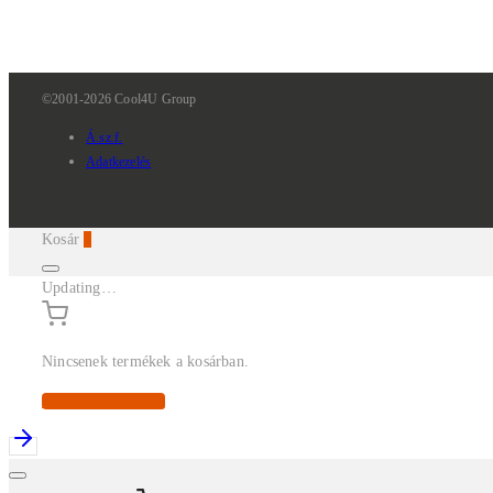
©2001-2026 Cool4U Group
Á.sz.f.
Adatkezelés
Kosár
0
Updating…
Nincsenek termékek a kosárban.
Continue Shopping