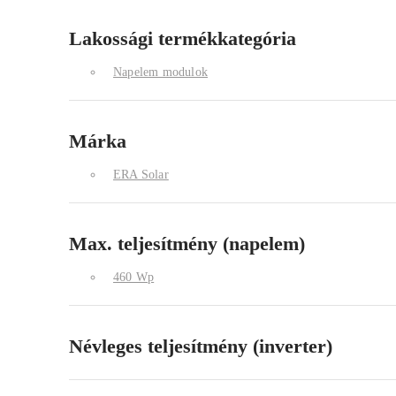
Lakossági termékkategória
Napelem modulok
Márka
ERA Solar
Max. teljesítmény (napelem)
460 Wp
Névleges teljesítmény (inverter)