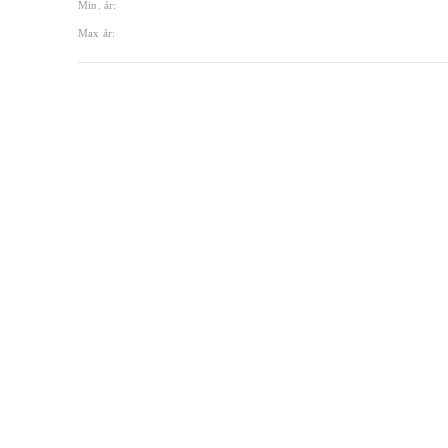
Min. ár:
Max ár: