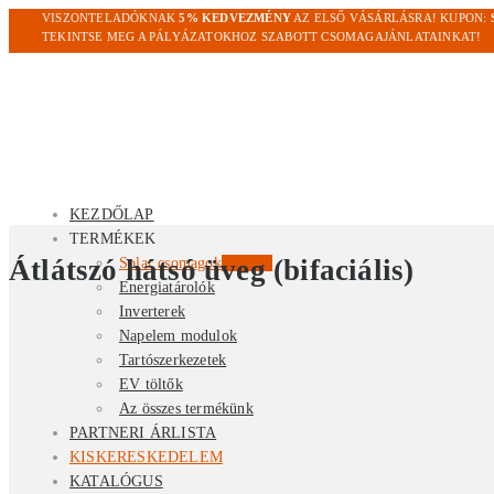
VISZONTELADÓKNAK
5% KEDVEZMÉNY
AZ ELSŐ VÁSÁRLÁSRA! KUPON:
TEKINTSE MEG A PÁLYÁZATOKHOZ SZABOTT CSOMAGAJÁNLATAINKAT!
KEZDŐLAP
TERMÉKEK
Átlátszó hátsó üveg (bifaciális)
Solar csomagok
Kiemelt
Energiatárolók
Inverterek
Napelem modulok
Tartószerkezetek
EV töltők
Az összes termékünk
PARTNERI ÁRLISTA
KISKERESKEDELEM
KATALÓGUS