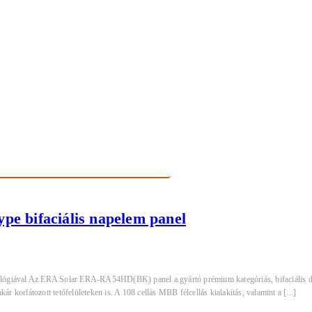
 bifaciális napelem panel
ával Az ERA Solar ERA-RA54HD(BK) panel a gyártó prémium kategóriás, bifaciális dupla
r korlátozott tetőfelületeken is. A 108 cellás MBB félcellás kialakítás, valamint a [...]