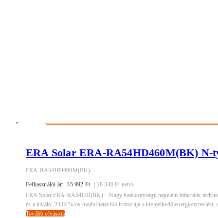
ERA Solar ERA-RA54HD460M(BK) N-type
ERA-RA54HD460M(BK)
Felhasználói ár:
35 992
Ft
|
28 340
Ft
nettó
ERA Solar ERA-RA54HD(BK) – Nagy hatékonyságú napelem bifaciális technológi
és a kiváló, 23,02%-os modulhatásfok biztosítja a kiemelkedő energiatermelést, aká
Tovább olvasom