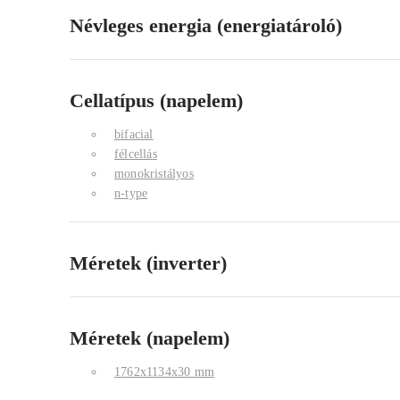
Névleges energia (energiatároló)
Cellatípus (napelem)
bifacial
félcellás
monokristályos
n-type
Méretek (inverter)
Méretek (napelem)
1762x1134x30 mm