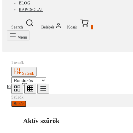
BLOG
KAPCSOLAT
Search
Belépés
Kosár
0
Menu
1 termék
Szűrők
Kosár
0
Szűrők
Bezár
Aktív szűrők