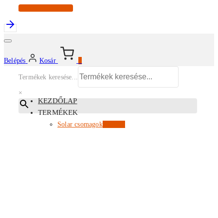
Continue Shopping
Belépés
Kosár
0
Termékek keresése...
×
KEZDŐLAP
TERMÉKEK
Solar csomagok
Kiemelt
Energiatárolók
Inverterek
Napelem modulok
Tartószerkezetek
EV töltők
Az összes termékünk
PARTNERI ÁRLISTA
KISKERESKEDELEM