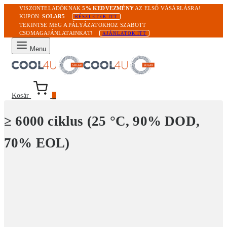
VISZONTELADÓKNAK
5% KEDVEZMÉNY
AZ ELSŐ VÁSÁRLÁSRA!
KUPON:
SOLAR5
RÉSZLETEK ITT
TEKINTSE MEG A PÁLYÁZATOKHOZ SZABOTT
CSOMAGAJÁNLATAINKAT!
AJÁNLATOK ITT
Menu
Kosár
0
≥ 6000 ciklus (25 °C, 90% DOD,
70% EOL)