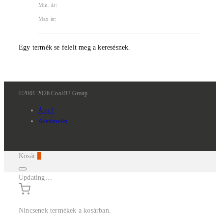
Min. ár:
Max ár:
Egy termék se felelt meg a keresésnek.
©2001-2026 Cool4U Group
Á.sz.f.
Adatkezelés
Kosár
0
Updating…
Nincsenek termékek a kosárban.