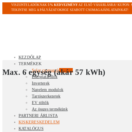
VISZONTELADÓKNAK
5% KEDVEZMÉNY
AZ ELSŐ VÁSÁRLÁSRA! KUPON:
TEKINTSE MEG A PÁLYÁZATOKHOZ SZABOTT CSOMAGAJÁNLATAINKAT!
KEZDŐLAP
TERMÉKEK
Max. 6 egység (akár 57 kWh)
Solar csomagok
Kiemelt
Energiatárolók
Inverterek
Napelem modulok
Tartószerkezetek
EV töltők
Az összes termékünk
PARTNERI ÁRLISTA
KISKERESKEDELEM
KATALÓGUS