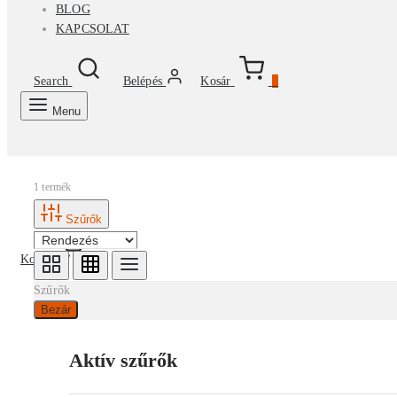
BLOG
KAPCSOLAT
Search
Belépés
Kosár
0
Menu
1 termék
Szűrők
Kosár
0
Szűrők
Bezár
Aktív szűrők