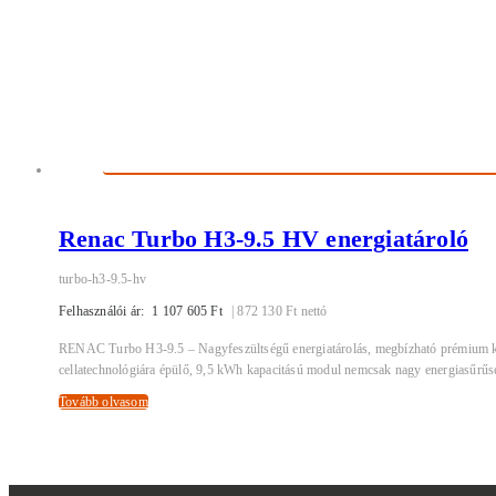
Renac Turbo H3-9.5 HV energiatároló
turbo-h3-9.5-hv
Felhasználói ár:
1 107 605
Ft
|
872 130
Ft
nettó
RENAC Turbo H3-9.5 – Nagyfeszültségű energiatárolás, megbízható prémium ki
cellatechnológiára épülő, 9,5 kWh kapacitású modul nemcsak nagy energiasűrűsé
Tovább olvasom