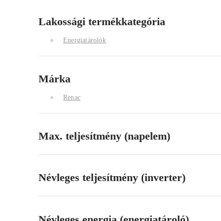
Lakossági termékkategória
Energiatárolók
Márka
Renac
Max. teljesítmény (napelem)
Névleges teljesítmény (inverter)
Névleges energia (energiatároló)