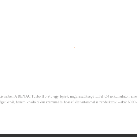
vitelben A RENAC Turbo H3-9.5 egy fejlett, nagyfeszültségű LiFePO4 akkumulátor, amely
get kínál, hanem kiváló ciklusszámmal és hosszú élettartammal is rendelkezik – akár 600