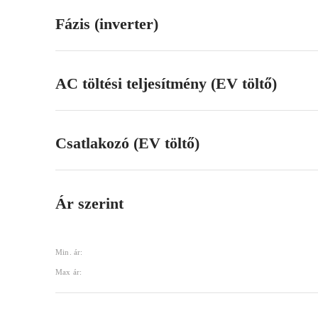
Fázis (inverter)
AC töltési teljesítmény (EV töltő)
Csatlakozó (EV töltő)
Ár szerint
Min. ár:
Max ár: