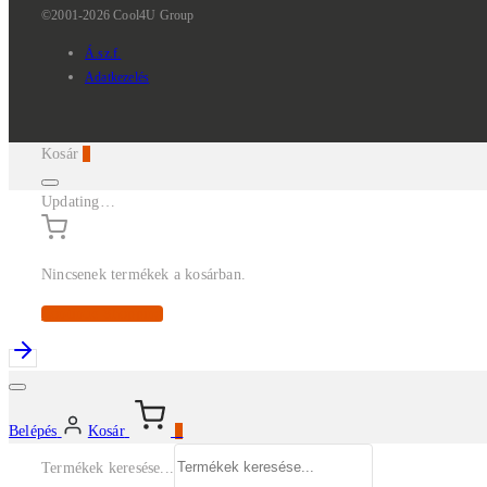
©2001-2026 Cool4U Group
Á.sz.f.
Adatkezelés
Kosár
0
Updating…
Nincsenek termékek a kosárban.
Continue Shopping
Belépés
Kosár
0
Termékek keresése...